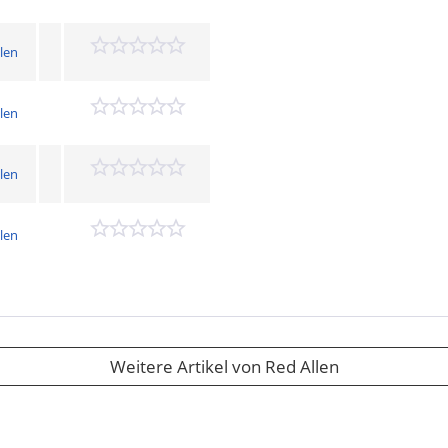
len
len
len
len
Weitere Artikel von Red Allen