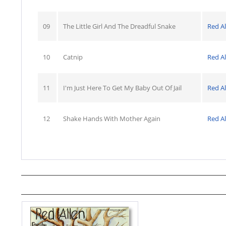
09
The Little Girl And The Dreadful Snake
Red Al
10
Catnip
Red Al
11
I'm Just Here To Get My Baby Out Of Jail
Red Al
12
Shake Hands With Mother Again
Red Al