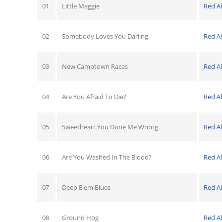
01
Little Maggie
Red Al
02
Somebody Loves You Darling
Red Al
03
New Camptown Races
Red Al
04
Are You Afraid To Die?
Red Al
05
Sweetheart You Done Me Wrong
Red Al
06
Are You Washed In The Blood?
Red Al
07
Deep Elem Blues
Red Al
08
Ground Hog
Red Al