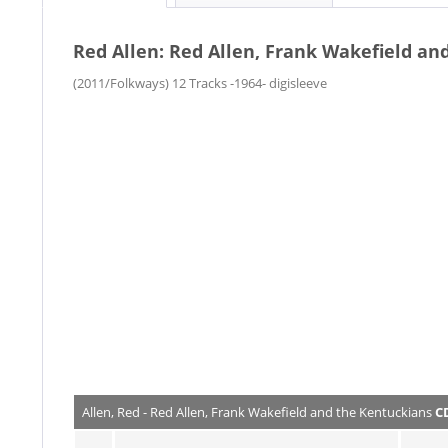
Red Allen: Red Allen, Frank Wakefield an
(2011/Folkways) 12 Tracks -1964- digisleeve
Allen, Red - Red Allen, Frank Wakefield and the Kentuckians
C