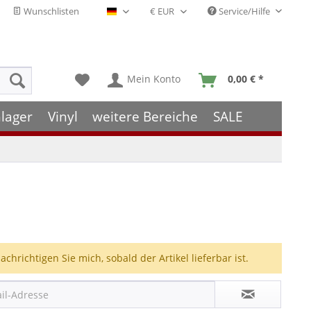
Wunschlisten
Service/Hilfe
Deutsch - DE
Mein Konto
0,00 € *
lager
Vinyl
weitere Bereiche
SALE
achrichtigen Sie mich, sobald der Artikel lieferbar ist.