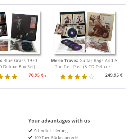
e:
Blue Grass 1970-
Merle Travis:
Guitar Rags And A
D Deluxe Box Set)
Too Fast Past (5-CD Deluxe...
70,95 €
249,95 €
79,95 €
Your advantages with us
Schnelle Lieferung
100 Tage Rückgaberecht