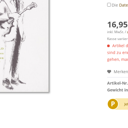
Die
Dat
16,95
inkl. MwSt. /
Kasse variier
Artikel 
sind zu er
gehen, man
Merke
Artikel-Nr.
Gewicht in
P
Je