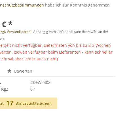
enschutzbestimmungen
habe ich zur Kenntnis genommen
 € *
zzgl. Versandkosten
- Abhängig vom Lieferland kann die MwSt. an der
en.
derzeit nicht verfügbar, Lieferfristen von bis zu 2-3 Wochen
warten. (soweit verfügbar beim Lieferanten - kann schneller
chmal aber leider auch nicht)
n
Bewerten
:
CDFW2408
 Kg.:
0.1
17
tzt
Bonuspunkte sichern