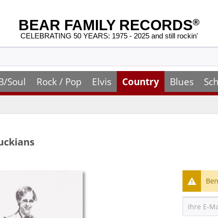
BEAR FAMILY RECORDS
®
CELEBRATING 50 YEARS: 1975 - 2025 and still rockin'
B/Soul
Rock / Pop
Elvis
Country
Blues
Sch
uckians
Ben