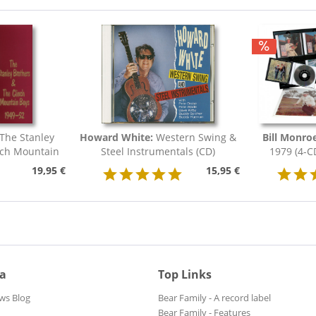
The Stanley
Howard White:
Western Swing &
Bill Monro
nch Mountain
Steel Instrumentals (CD)
1979 (4-C
19,95 €
15,95 €
ia
Top Links
ws Blog
Bear Family - A record label
Bear Family - Features