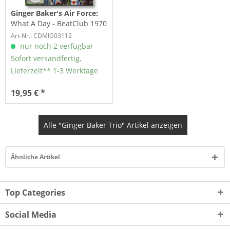
Ginger Baker's Air Force:
What A Day - BeatClub 1970
(CD +DVD)
Art-Nr.: CDMIG03112
nur noch 2 verfügbar
Sofort versandfertig,
Lieferzeit** 1-3 Werktage
19,95 € *
Alle "Ginger Baker Trio" Artikel anzeigen
Ähnliche Artikel
Top Categories
Social Media