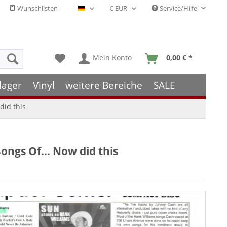
Wunschlisten
Service/Hilfe
Deutsch - DE
Mein Konto
0,00 € *
lager
Vinyl
weitere Bereiche
SALE
did this
ongs Of... Now did this