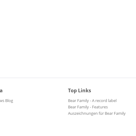
ia
Top Links
ws Blog
Bear Family - A record label
Bear Family - Features
Auszeichnungen für Bear Family