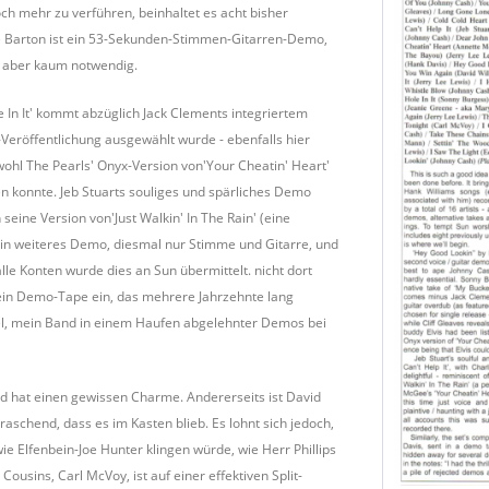
 mehr zu verführen, beinhaltet es acht bisher
nie Barton ist ein 53-Sekunden-Stimmen-Gitarren-Demo,
d, aber kaum notwendig.
 In It' kommt abzüglich Jack Clements integriertem
e-Veröffentlichung ausgewählt wurde - ebenfalls hier
owohl The Pearls' Onyx-Version von'Your Cheatin' Heart'
gen konnte. Jeb Stuarts souliges und spärliches Demo
n seine Version von'Just Walkin' In The Rain' (eine
 ein weiteres Demo, diesmal nur Stimme und Gitarre, und
alle Konten wurde dies an Sun übermittelt. nicht dort
, ein Demo-Tape ein, das mehrere Jahrzehnte lang
itzel, mein Band in einem Haufen abgelehnter Demos bei
und hat einen gewissen Charme. Andererseits ist David
aschend, dass es im Kasten blieb. Es lohnt sich jedoch,
ie Elfenbein-Joe Hunter klingen würde, wie Herr Phillips
Cousins, Carl McVoy, ist auf einer effektiven Split-