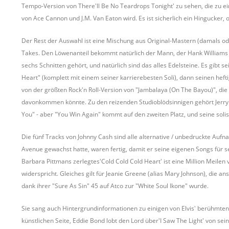
Tempo-Version von There'll Be No Teardrops Tonight' zu sehen, die zu e
von Ace Cannon und J.M. Van Eaton wird. Es ist sicherlich ein Hingucker,
Der Rest der Auswahl ist eine Mischung aus Original-Mastern (damals ode
Takes. Den Löwenanteil bekommt natürlich der Mann, der Hank Williams b
sechs Schnitten gehört, und natürlich sind das alles Edelsteine. Es gibt 
Heart" (komplett mit einem seiner karrierebesten Soli), dann seinen hef
von der größten Rock'n Roll-Version von "Jambalaya (On The Bayou)", die S
davonkommen könnte. Zu den reizenden Studioblödsinnigen gehört Jerry Lee
You" - aber "You Win Again" kommt auf den zweiten Platz, und seine solist
Die fünf Tracks von Johnny Cash sind alle alternative / unbedruckte A
Avenue gewachst hatte, waren fertig, damit er seine eigenen Songs für s
Barbara Pittmans zerlegtes'Cold Cold Cold Heart' ist eine Million Meilen 
widerspricht. Gleiches gilt für Jeanie Greene (alias Mary Johnson), die a
dank ihrer "Sure As Sin" 45 auf Atco zur "White Soul Ikone" wurde.
Sie sang auch Hintergrundinformationen zu einigen von Elvis' berühmten
künstlichen Seite, Eddie Bond lobt den Lord über'I Saw The Light' von sei