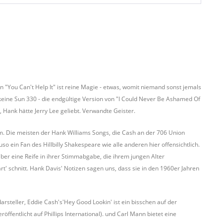
in "You Can't Help It" ist reine Magie - etwas, womit niemand sonst jemals
 keine Sun 330 - die endgültige Version von "I Could Never Be Ashamed Of
, Hank hätte Jerry Lee geliebt. Verwandte Geister.
. Die meisten der Hank Williams Songs, die Cash an der 706 Union
ein Fan des Hillbilly Shakespeare wie alle anderen hier offensichtlich.
 aber eine Reife in ihrer Stimmabgabe, die ihrem jungen Alter
rt' schnitt. Hank Davis' Notizen sagen uns, dass sie in den 1960er Jahren
steller, Eddie Cash's'Hey Good Lookin' ist ein bisschen auf der
ffentlicht auf Phillips International). und Carl Mann bietet eine