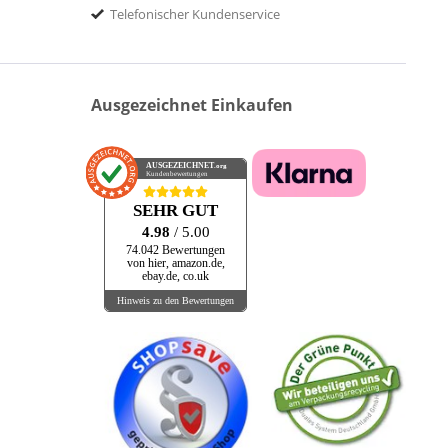
Telefonischer Kundenservice
Ausgezeichnet Einkaufen
AUSGEZEICHNET
.org
Kundenbewertungen
SEHR GUT
4.98
/ 5.00
74.042 Bewertungen
von hier, amazon.de,
ebay.de, co.uk
Hinweis zu den Bewertungen