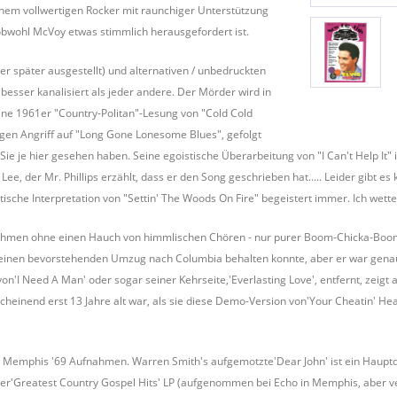
inem vollwertigen Rocker mit raunchiger Unterstützung
 obwohl McVoy etwas stimmlich herausgefordert ist.
r später ausgestellt) und alternativen / unbedruckten
esser kanalisiert als jeder andere. Der Mörder wird in
seine 1961er "Country-Politan"-Lesung von "Cold Cold
tigen Angriff auf "Long Gone Lonesome Blues", gefolgt
ie je hier gesehen haben. Seine egoistische Überarbeitung von "I Can't Help It" 
, der Mr. Phillips erzählt, dass er den Song geschrieben hat..... Leider gibt es
ische Interpretation von "Settin' The Woods On Fire" begeistert immer. Ich wette
ufnahmen ohne einen Hauch von himmlischen Chören - nur purer Boom-Chicka-Boom
einen bevorstehenden Umzug nach Columbia behalten konnte, aber er war genauso 
von'I Need A Man' oder sogar seiner Kehrseite,'Everlasting Love', entfernt, zeigt
nscheinend erst 13 Jahre alt war, als sie diese Demo-Version von'Your Cheatin' Hea
 Memphis '69 Aufnahmen. Warren Smith's aufgemotzte'Dear John' ist ein Hauptdar
ner'Greatest Country Gospel Hits' LP (aufgenommen bei Echo in Memphis, aber verö