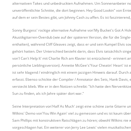
alternativen Takes und unbedruckten Aufnahmen. Um Sonnenanbeter noch
unveröffentlichte Schnitte, die dort beginnen. Hey Good Lookin" von Er
auf dem er sein Bestes gibt, um Johnny Cash zu affen. Es ist faszinieren
Sonny Burgess' rockige alternative Aufnahme von'My Bucket's Got A Hole
Akustikgitarren-Overdub (wie auf der späteren Version, die für die Singl
enthalten), während Cliff Gleaves zeigt, dass er und sein Kumpel Elvis s
gehört hatten. Der Unterschied besteht darin, dass Elvis tatsächlich sin
von'I Can't Help It' mit Charlie Rich am Klavier ist entzückend - erinnert a
persönliche Lieblingsversion). Annette McGee's'Your Cheatin' Heart' ist
ist sehr klagend / eindringlich mit einem jazzigen Hinweis darauf. Durch 
erfasst. Ebenso schickte der Compiler / Annotator des Sets, Hank Davis
versteckt blieb. Wie er in den Notizen schreibt: "Ich hatte den Nervenk
Sun zu finden, als ich Jahre später dort war."
Seine Interpretation von'Half As Much' zeigt eine schöne zarte Gitarre 
Wilkins' Demo von'You Win Again' viel zu gemessen und es ist kaum überr
Sam Phillips mit konstruktiven Ratschlägen zu hören; obwohl Wilkins nie w
vorgeschlagen hat. Ein weiterer von Jerry Lee Lewis' vielen musikalischen 