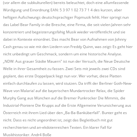
(vor allem die subkulturellen) bereits beleuchtet, doch eine allumfassende
Würdigung und Einordnung EAN: 5 3 97 1 02 73 7 1 4 des kurzen, aber
heftigen Aufschwungs deutschsprachiger Popmusik fehlt. Hier springt nun
das Label Bear Family in die Bresche, eine Firma, die seit vielen Jahren sehr
konzentriert und begeisterungsfähig Musik wieder veröffentlicht und sie
dabei in Kontexte einordnet. Das macht Bear von Aufnahmen von Johnny
Cash genau so wie mit den Liedern von Freddy Quinn, was zeigt: Es geht hier
nicht unbedingt um Geschmack, sondern um eine historische Analyse.
„NDW: Aus grauer Städte Mauern" ist nun der Versuch, die Neue Deutsche
Welle in ihrer Gesamtheit zu fassen. Zwei Sets mit jeweils zwei CDs sind
geplant, das erste Doppelpack liegt nun vor. Wer vorhat, diese Platten
einfach durchlaufen zu lassen, wird stutzen. Da trifft der Berliner Goth-New-
Wave von Malaria! auf die bayerischen Mundartrocker Relax, die Spider
Murphy Gang aus München auf die Bremer Punkrocker Die Mimmis, die
Industrial-Pioniere Die Krupps auf die Erste Allgemeine Verunsicherung aus
Österreich mit ihrem Lied über den „Ba-Ba-Banküberfall". Bunter geht es
nicht. Dass es nicht ungeordnet ist, zeigt das Begleitbuch mit gut
recherchierten und an-ekdotenreichen Texten. Ein klarer Fall für
Musikhistoriker. Andr4 Boße