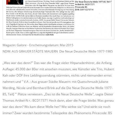
Magazin: Galore - Erscheinungsdatum: Mai 2015
NDW: AUS GRAUER STÄDTE MAUERN Die Neue Deutsche Welle 1977-1985
„Was war das denn?" Das war die Frage vieler Hitparadenhörer, die Anfang
Auflage: 45.000 der 80er mit ansehen mussten, wie Künstler wie Trio, Hubert
Kah oder DÖF ihre Lieblingssendung stürmten, nichts und niemanden ernst
nahmen und " V.A .: Aus grauer Städte Mauern: mit Quatschmusik Juliane
Werding, Nicole und Bernhard Brink auf die Die Neue Deutsche Welle 1977-
85, Teil] "' Plätze verwiesen. „Das ist die Neue Deutsche Welle", sagte Dieter
Thomas Artikel-N r.: BCD17371 Heck dann, aber die Frage bleibt: Was genau
war das denn? Wo kam diese Welle her? Wie wirkte sie? Und wirkt sie noch
immer? Zwar wurden bestimmte Teilaspekte des Phänomens Pricecode: BS