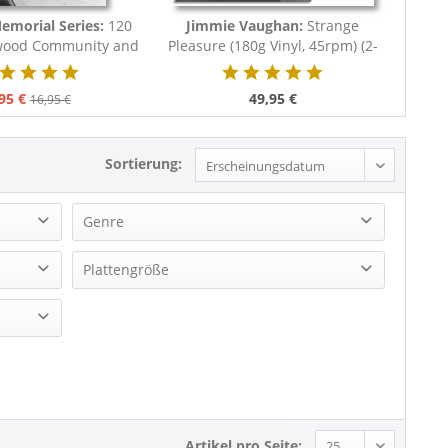
Memorial Series:
120
Jimmie Vaughan:
Strange
ywood Community and
Pleasure (180g Vinyl, 45rpm) (2-
100 Years...
LP)
95 €
49,95 €
16,95 €
Sortierung:
Genre
Blues
Plattengröße
Pop
LP (12 Inch)
Rock'n'Roll
Artikel pro Seite: