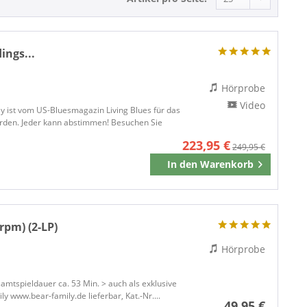
ings...
Hörprobe
Video
y ist vom US-Bluesmagazin Living Blues für das
orden. Jeder kann abstimmen! Besuchen Sie
223,95 €
249,95 €
In den
Warenkorb
Merken
rpm) (2-LP)
Hörprobe
amtspieldauer ca. 53 Min. > auch als exklusive
y www.bear-family.de lieferbar, Kat.-Nr....
49,95 €