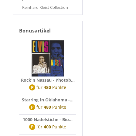
Reinhard Kleist Collection
Bonusartikel
Rock'n Nassau - Photob...
P
für
480
Punkte
Starring In Oklahoma -...
P
für
480
Punkte
1000 Nadelstiche - Bio...
P
für
400
Punkte