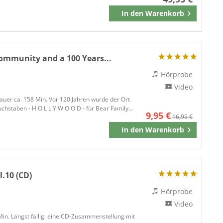
In den
Warenkorb
Merken
ommunity and a 100 Years...
Hörprobe
Video
dauer ca. 158 Min. Vor 120 Jahren wurde der Ort
staben - H O L L Y W O O D - für Bear Family...
9,95 €
16,95 €
In den
Warenkorb
Merken
l.10 (CD)
Hörprobe
Video
 Min. Längst fällig: eine CD-Zusammenstellung mit