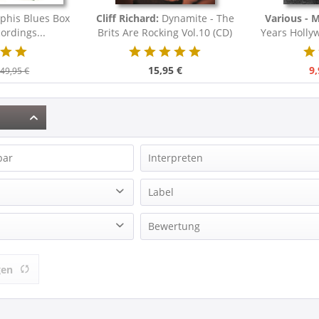
his Blues Box
Cliff Richard:
Dynamite - The
Various - 
cordings...
Brits Are Rocking Vol.10 (CD)
Years Holl
a 
15,95 €
9,
49,95 €
bar
Interpreten
Richard, Cliff
Label
Various - Memorial Series
Bear Family Records
Bewertung
Various Artists
ion
Vaughan, Jimmie
& mehr
gen
& mehr
& mehr
& mehr