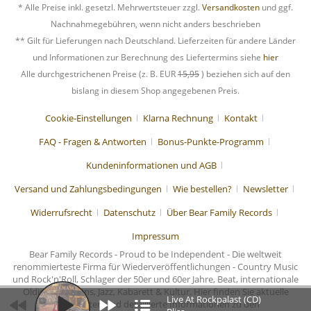
* Alle Preise inkl. gesetzl. Mehrwertsteuer zzgl.
Versandkosten
und ggf.
Nachnahmegebühren, wenn nicht anders beschrieben
** Gilt für Lieferungen nach Deutschland. Lieferzeiten für andere Länder
und Informationen zur Berechnung des Liefertermins siehe
hier
Alle durchgestrichenen Preise (z. B. EUR
15,95
) beziehen sich auf den
bislang in diesem Shop angegebenen Preis.
Cookie-Einstellungen
Klarna Rechnung
Kontakt
FAQ - Fragen & Antworten
Bonus-Punkte-Programm
Kundeninformationen und AGB
Versand und Zahlungsbedingungen
Wie bestellen?
Newsletter
Widerrufsrecht
Datenschutz
Über Bear Family Records
Impressum
Bear Family Records - Proud to be Independent - Die weltweit
renommierteste Firma für Wiederveröffentlichungen - Country Music
und Rock'n'Roll, Schlager der 50er und 60er Jahre, Beat, internationale
Oldies, Chansons, Jazz, Kabarett & Kultur. Hier finden Sie aktuelle
Live At Rockpalast (CD)
Nachrichten und detaillierte Informationen zu den