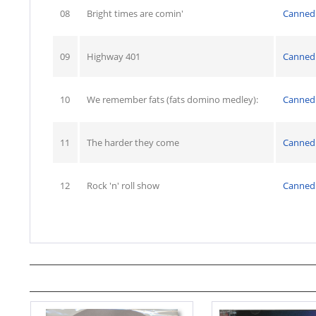
08
Bright times are comin'
Canned
09
Highway 401
Canned
10
We remember fats (fats domino medley):
Canned
11
The harder they come
Canned
12
Rock 'n' roll show
Canned