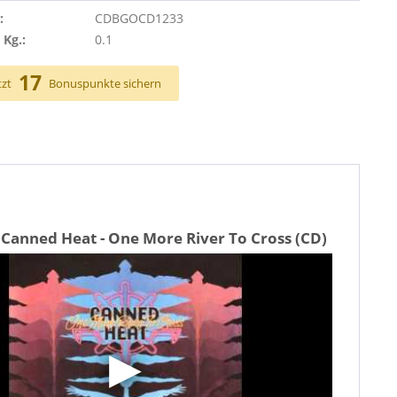
:
CDBGOCD1233
 Kg.:
0.1
17
tzt
Bonuspunkte sichern
 Canned Heat - One More River To Cross (CD)