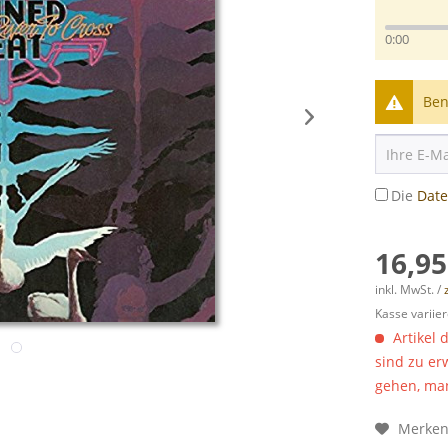
0:00
Ben
Die
Dat
16,95
inkl. MwSt. /
Kasse variier
Artikel 
sind zu er
gehen, man
Merke