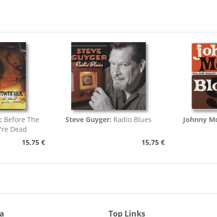
:
Before The
Steve Guyger:
Radio Blues
Johnny Mo
're Dead
15,75 €
15,75 €
ia
Top Links