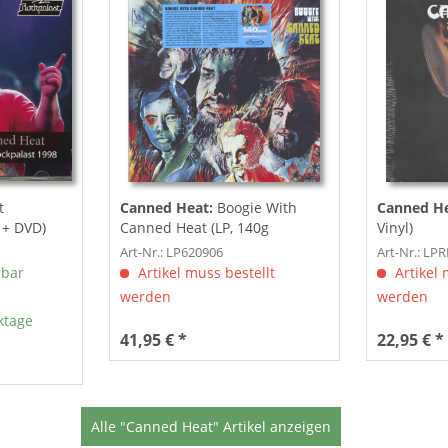
t
Canned Heat:
Boogie With
Canned H
 + DVD)
Canned Heat (LP, 140g
Vinyl)
colored...
Art-Nr.: LP620906
Art-Nr.: LP
gbar
Artikel muss bestellt
Artikel 
werden
werden
ktage
41,95 € *
22,95 € *
Alle "Canned Heat" Artikel anzeigen