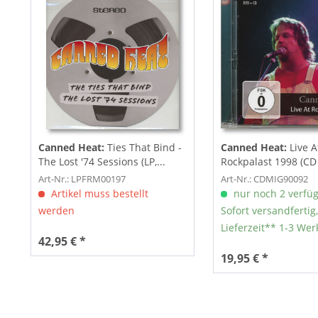
Canned Heat:
Ties That Bind -
Canned Heat:
Live A
The Lost '74 Sessions (LP,...
Rockpalast 1998 (CD
Art-Nr.: LPFRM00197
Art-Nr.: CDMIG90092
Artikel muss bestellt
nur noch 2 verfü
werden
Sofort versandfertig,
Lieferzeit** 1-3 Wer
42,95 € *
19,95 € *