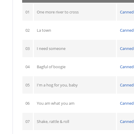
01
One more river to cross
Canned
02
La town
Canned
03
I need someone
Canned
04
Bagful of boogie
Canned
05
I'm a hog for you, baby
Canned
06
You am what you am
Canned
07
Shake, rattle & roll
Canned