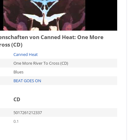
genschaften von
Canned Heat: One More
ross (CD)
Canned Heat
One More River To Cross (CD)
Blues
BEAT GOES ON
CD
5017261212337
0.1