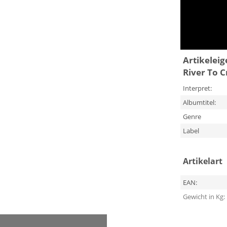
Artikelei
River To C
Interpret:
Albumtitel:
Genre
Label
Artikelart
EAN:
Gewicht in Kg: