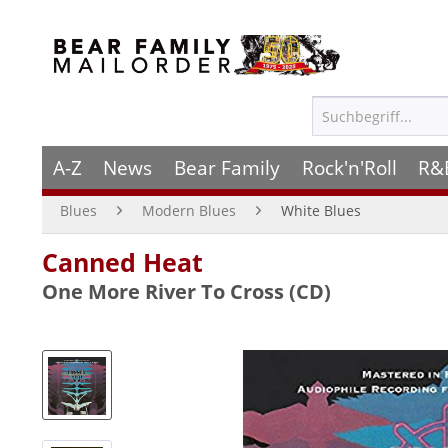
A-Z
News
Bear Family
Rock'n'Roll
R&
Blues
Modern Blues
White Blues
Canned Heat
One More River To Cross (CD)