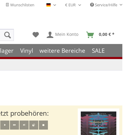
Wunschlisten
Service/Hilfe
Deutsch - DE
Mein Konto
0,00 € *
lager
Vinyl
weitere Bereiche
SALE
etzt probehören: