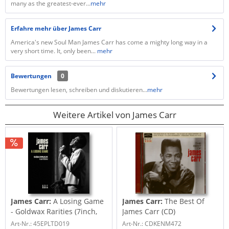
many as the greatest-ever...
mehr
Erfahre mehr über James Carr
America's new Soul Man James Carr has come a mighty long way in a
very short time. lt, only been...
mehr
Bewertungen
0
Bewertungen lesen, schreiben und diskutieren...
mehr
Weitere Artikel von James Carr
James Carr:
A Losing Game
James Carr:
The Best Of
- Goldwax Rarities (7inch,
James Carr (CD)
45rpm,...
Art-Nr.: 45EPLTD019
Art-Nr.: CDKENM472