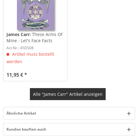
James Carr:
These Arms Of
Mine - Let's Face Facts
(7inch,...
Art-Nr.: 45DS08
Artikel muss bestellt
werden
11,95 € *
Alle "James Carr" Artikel anzeigen
Ähnliche Artikel
Kunden kauften auch