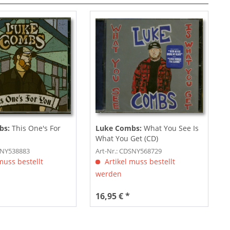
bs:
This One's For
Luke Combs:
What You See Is
What You Get (CD)
SNY538883
Art-Nr.: CDSNY568729
muss bestellt
Artikel muss bestellt
werden
16,95 € *