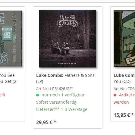
You See
Luke Combs:
Fathers & Sons
Luke Com
u Get (2-
(LP)
You (CD)
Art-Nr.: LP814261RE1
Art-Nr.: CD
llt
nur noch 1 verfügbar
Artikel 
Sofort versandfertig,
werden
Lieferzeit** 1-3 Werktage
15,95 € *
29,95 € *