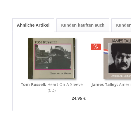
Ähnliche Artikel
Kunden kauften auch
Kunden
Tom Russell:
Heart On A Sleeve
James Talley:
Americ
(CD)
24,95 €