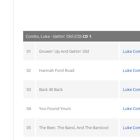
Combs, Luke - Gettin' Old (CD)
CD 1
01
Growin' Up And Gettin' Old
Luke Co
02
Hannah Ford Road
Luke Co
03
Back 40 Back
Luke Co
04
You Found Yours
Luke Co
05
The Beer, The Band, And The Barstool
Luke Co