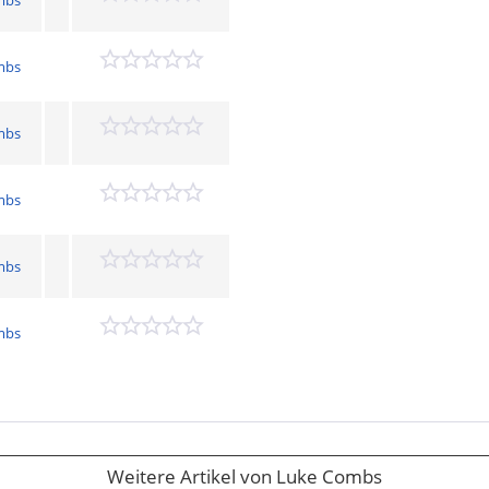
mbs
mbs
mbs
mbs
mbs
mbs
Weitere Artikel von Luke Combs