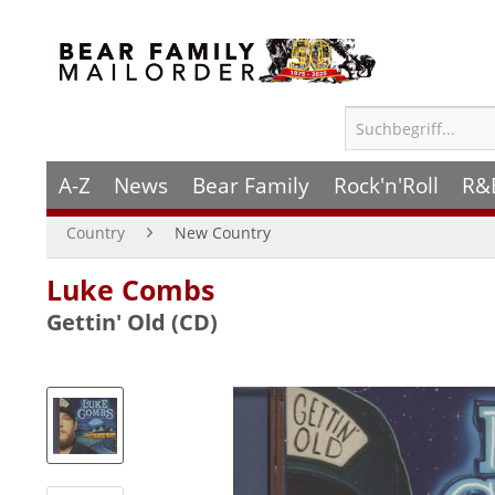
A-Z
News
Bear Family
Rock'n'Roll
R&
Country
New Country
Luke Combs
Gettin' Old (CD)