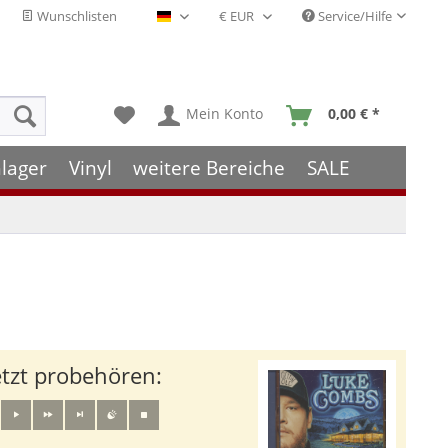
Wunschlisten
Service/Hilfe
Deutsch - DE
Mein Konto
0,00 € *
lager
Vinyl
weitere Bereiche
SALE
etzt probehören: