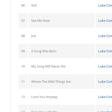
06
Still
Luke Co
07
See Me Now
Luke Co
08
Joe
Luke Co
09
A Song Was Born
Luke Co
10
My Song Will Never Die
Luke Co
11
Where The Wild Things Are
Luke Co
12
Love You Anyway
Luke Co