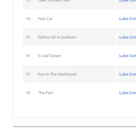
13
Take You with Me
Luke Co
14
Fast Car
Luke Co
15
Tattoo On A Sunburn
Luke Co
16
5 Leaf Clover
Luke Co
17
Fox In The Henhouse
Luke Co
18
The Part
Luke Co