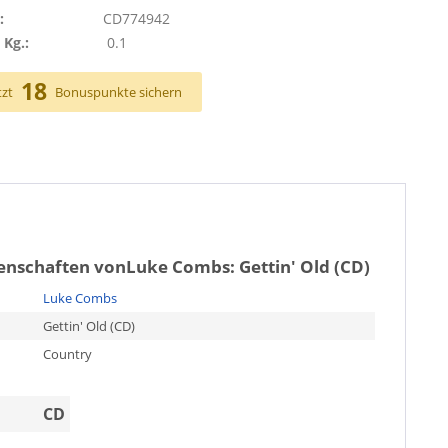
:
CD774942
 Kg.:
0.1
18
tzt
Bonuspunkte sichern
genschaften von
Luke Combs: Gettin' Old (CD)
Luke Combs
Gettin' Old (CD)
Country
CD