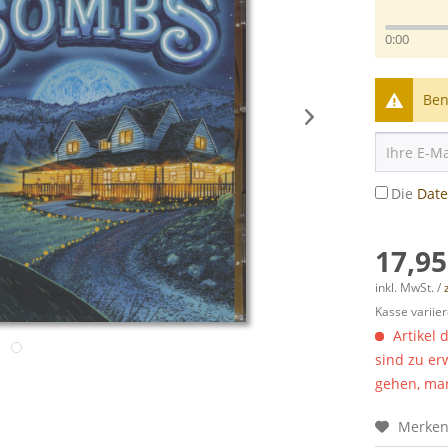
0:00
Ben
Die
Dat
17,95
inkl. MwSt. /
Kasse variier
Artikel 
sind zu er
gehen, man
Merke