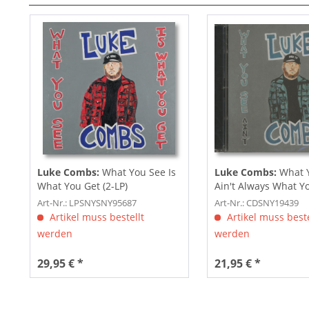
Luke Combs:
What You See Is
Luke Combs:
What 
What You Get (2-LP)
Ain't Always What Yo
CD)
Art-Nr.: LPSNYSNY95687
Art-Nr.: CDSNY19439
Artikel muss bestellt
Artikel muss beste
werden
werden
29,95 € *
21,95 € *