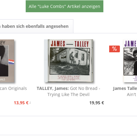
Alle "Luke Combs" Artikel anzeigen
 haben sich ebenfalls angesehen
an Originals
TALLEY, James:
Got No Bread -
James Talle
Trying Like The Devil
Ain't
13,95 €
19,95 €
15,95 €