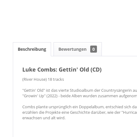
Beschreibung
Bewertungen
0
Luke Combs: Gettin' Old (CD)
(River House) 18 tracks
"Gettin' Old" ist das vierte Studioalbum der Countrysängerin au
"Growin' Up" (2022) - beide Alben wurden zusammen aufgeno
Combs plante ursprünglich ein Doppelalbum, entschied sich da
erzählen die Projekte eine Geschichte darüber, wie der "Hurri
erwachsen und alt wird.