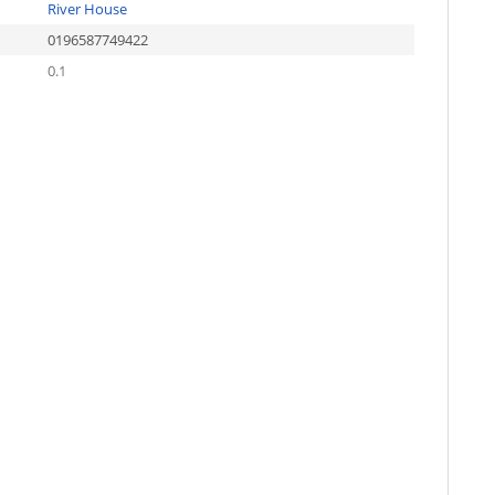
River House
0196587749422
0.1