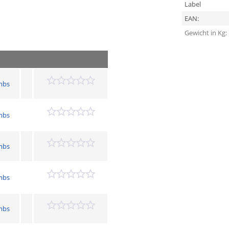
Label
EAN:
Gewicht in Kg:
mbs
mbs
mbs
mbs
mbs