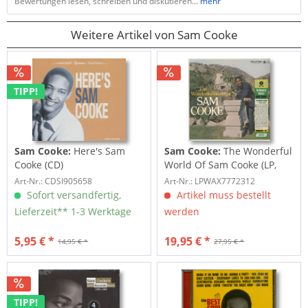
Bewertungen lesen, schreiben und diskutieren...
mehr
Weitere Artikel von Sam Cooke
TIPP!
Sam Cooke:
Here's Sam
Sam Cooke:
The Wonderful
Cooke (CD)
World Of Sam Cooke (LP,
180g...
Art-Nr.: CDSI905658
Art-Nr.: LPWAX7772312
Sofort versandfertig,
Artikel muss bestellt
Lieferzeit** 1-3 Werktage
werden
5,95 € *
19,95 € *
14,95 € *
27,95 € *
TIPP!