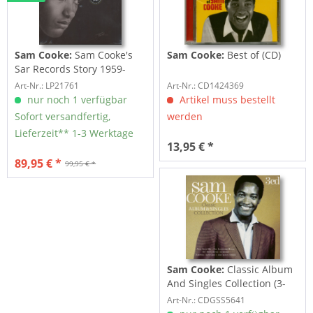
Sam Cooke:
Sam Cooke's
Sam Cooke:
Best of (CD)
Sar Records Story 1959-
1965 (4-LP Set)
Art-Nr.: LP21761
Art-Nr.: CD1424369
nur noch 1 verfügbar
Artikel muss bestellt
Sofort versandfertig,
werden
Lieferzeit** 1-3 Werktage
13,95 € *
89,95 € *
99,95 € *
Sam Cooke:
Classic Album
And Singles Collection (3-
CD)
Art-Nr.: CDGSS5641