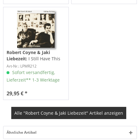
Robert Coyne & Jaki
Liebezeit:
I Still Have This
Dream (LP, 180g Vinyl)
Art-Nr.: LPMR212
Sofort versandfertig,
Lieferzeit** 1-3 Werktage
29,95 € *
Alle "Robert Coyne & Jaki Liebezeit" Artikel anzeigen
Ähnliche Artikel