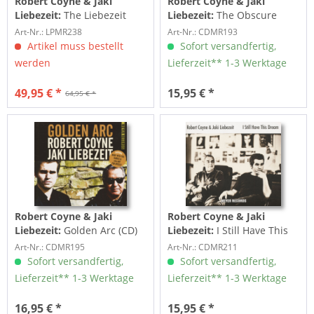
Robert Coyne & Jaki
Robert Coyne & Jaki
Liebezeit:
The Liebezeit
Liebezeit:
The Obscure
Trilogy (3-LP, 180g Vinyl &
Department (CD)
Art-Nr.: LPMR238
Art-Nr.: CDMR193
7inch...
Artikel muss bestellt
Sofort versandfertig,
werden
Lieferzeit** 1-3 Werktage
49,95 € *
15,95 € *
64,95 € *
Robert Coyne & Jaki
Robert Coyne & Jaki
Liebezeit:
Golden Arc (CD)
Liebezeit:
I Still Have This
Dream (CD)
Art-Nr.: CDMR195
Art-Nr.: CDMR211
Sofort versandfertig,
Sofort versandfertig,
Lieferzeit** 1-3 Werktage
Lieferzeit** 1-3 Werktage
16,95 € *
15,95 € *