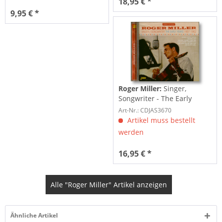
18,95 € *
9,95 € *
Roger Miller:
Singer,
Songwriter - The Early
Years 1957-1962...
Art-Nr.: CDJAS3670
Artikel muss bestellt
werden
16,95 € *
Alle "Roger Miller" Artikel anzeigen
Ähnliche Artikel