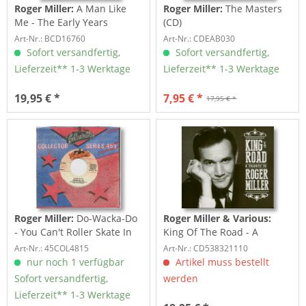
Roger Miller:
A Man Like
Roger Miller:
The Masters
Me - The Early Years
(CD)
Art-Nr.: BCD16760
Art-Nr.: CDEAB030
Sofort versandfertig,
Sofort versandfertig,
Lieferzeit** 1-3 Werktage
Lieferzeit** 1-3 Werktage
19,95 € *
7,95 € *
17,95 € *
Roger Miller:
Do-Wacka-Do
Roger Miller & Various:
- You Can't Roller Skate In
King Of The Road - A
A...
Tribute To Roger Miller...
Art-Nr.: 45COL4815
Art-Nr.: CD538321110
nur noch 1 verfügbar
Artikel muss bestellt
Sofort versandfertig,
werden
Lieferzeit** 1-3 Werktage