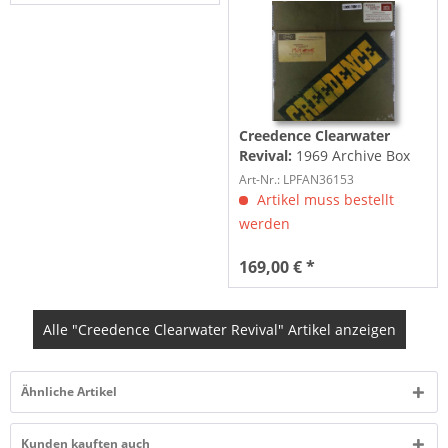
Creedence Clearwater
Revival:
1969 Archive Box
Set (3-LP, 3-7inch, 3-CD,
Art-Nr.: LPFAN36153
Ltd.)
Artikel muss bestellt
werden
169,00 € *
Alle "Creedence Clearwater Revival" Artikel anzeigen
Ähnliche Artikel
Kunden kauften auch