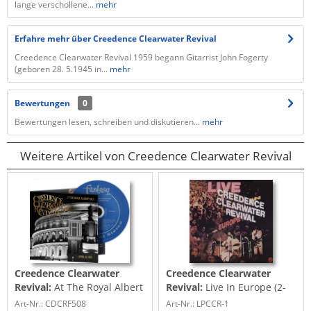
lange verschollene...
mehr
Erfahre mehr über Creedence Clearwater Revival
Creedence Clearwater Revival 1959 begann Gitarrist John Fogerty
(geboren 28. 5.1945 in...
mehr
Bewertungen
0
Bewertungen lesen, schreiben und diskutieren...
mehr
Weitere Artikel von Creedence Clearwater Revival
Creedence Clearwater
Creedence Clearwater
Revival:
At The Royal Albert
Revival:
Live In Europe (2-
Hall (CD)
LP, Gatefold Cover)
Art-Nr.: CDCRF508
Art-Nr.: LPCCR-1