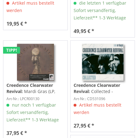
Artikel muss bestellt
die letzten 1 verfügbar
werden
Sofort versandfertig,
Lieferzeit** 1-3 Werktage
19,95 € *
49,95 € *
TIPP!
Creedence Clearwater
Creedence Clearwater
Revival:
Mardi Gras (LP,
Revival:
Collected -
180g Vinyl)
Ultimate (3-CD)
Art-Nr.: LPCR00130
Art-Nr.: CD531096
nur noch 1 verfügbar
Artikel muss bestellt
Sofort versandfertig,
werden
Lieferzeit** 1-3 Werktage
27,95 € *
37,95 € *