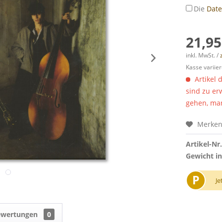
Die
Dat
21,95
inkl. MwSt. /
Kasse variier
Artikel 
sind zu er
gehen, man
Merke
Artikel-Nr.
Gewicht in
P
Je
ewertungen
0