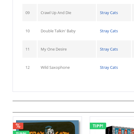
09
Crawl Up And Die
Stray Cats
10
Double Talkin' Baby
Stray Cats
11
My One Desire
Stray Cats
12
Wild Saxophone
Stray Cats
TIPP!
TIPP!