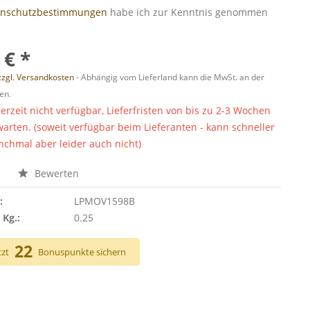
enschutzbestimmungen
habe ich zur Kenntnis genommen
 € *
zzgl. Versandkosten
- Abhängig vom Lieferland kann die MwSt. an der
en.
derzeit nicht verfügbar, Lieferfristen von bis zu 2-3 Wochen
warten. (soweit verfügbar beim Lieferanten - kann schneller
chmal aber leider auch nicht)
n
Bewerten
:
LPMOV1598B
 Kg.:
0.25
22
tzt
Bonuspunkte sichern