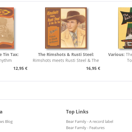
e Tin Tax:
The Rimshots & Rusti Steel:
Various:
Th
Rhythm
Rimshots meets Rusti Steel & The
To
Tin Tax -...
12,95 €
16,95 €
ia
Top Links
ws Blog
Bear Family - A record label
Bear Family - Features