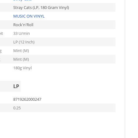
Stray Cats (LP, 180 Gram Vinyl)
MUSIC ON VINYL
Rock'n'Roll
it
33 U/min
LP (12 Inch)
g
Mint (M)
g
Mint (M)
180g Vinyl
LP
8719262000247
0.25