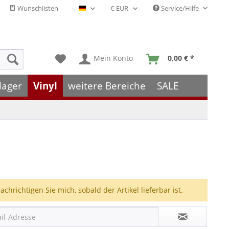
Wunschlisten
Service/Hilfe
Deutsch - DE
Mein Konto
0,00 € *
lager
Vinyl
weitere Bereiche
SALE
achrichtigen Sie mich, sobald der Artikel lieferbar ist.