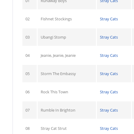
01
Runaway Boys
Stray Cats
02
Fishnet Stockings
Stray Cats
03
Ubangi Stomp
Stray Cats
04
Jeanie, Jeanie, Jeanie
Stray Cats
05
Storm The Embassy
Stray Cats
06
Rock This Town
Stray Cats
07
Rumble In Brighton
Stray Cats
08
Stray Cat Strut
Stray Cats