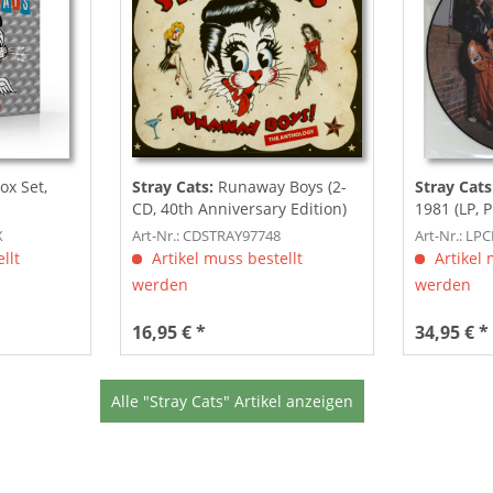
ox Set,
Stray Cats:
Runaway Boys (2-
Stray Cats
CD, 40th Anniversary Edition)
1981 (LP, P
X
Art-Nr.: CDSTRAY97748
Art-Nr.: LP
llt
Artikel muss bestellt
Artikel 
werden
werden
16,95 € *
34,95 € *
Alle "Stray Cats" Artikel anzeigen