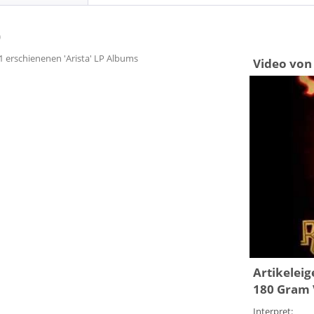
)
81 erschienenen 'Arista' LP Albums
Video von 
Artikelei
180 Gram 
Interpret: