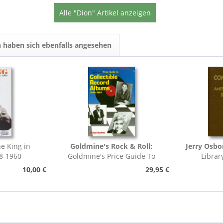
Alle "Dion" Artikel anzeigen
 haben sich ebenfalls angesehen
e King in
Goldmine's Rock & Roll:
Jerry Osbo
8-1960
Goldmine's Price Guide To
Librar
Collectable Record...
Pho
10,00 €
29,95 €