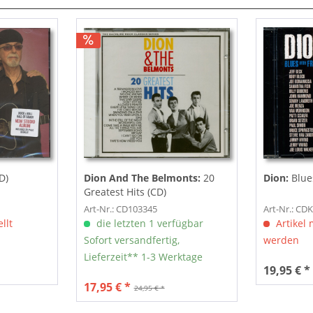
D)
Dion And The Belmonts:
20
Dion:
Blues
Greatest Hits (CD)
Art-Nr.: CD103345
Art-Nr.: CD
llt
die letzten 1 verfügbar
Artikel 
Sofort versandfertig,
werden
Lieferzeit** 1-3 Werktage
19,95 € *
17,95 € *
24,95 € *