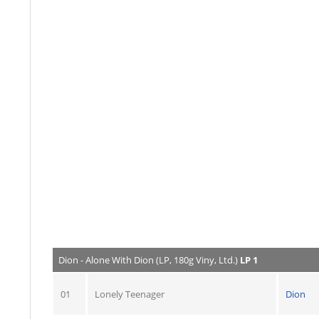
Dion - Alone With Dion (LP, 180g Viny, Ltd.)
LP 1
01
Lonely Teenager
Dion