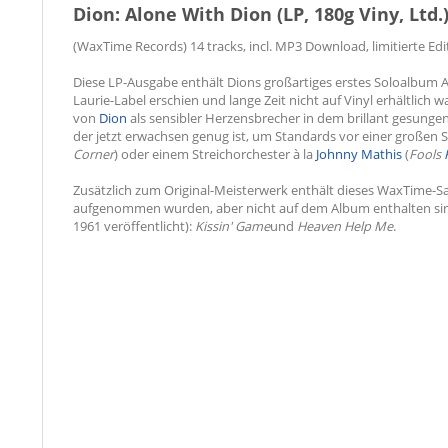
Dion: Alone With Dion (LP, 180g Viny, Ltd.
(WaxTime Records) 14 tracks, incl. MP3 Download, limitierte Ed
Diese LP-Ausgabe enthält Dions großartiges erstes Soloalbum 
Laurie-Label erschien und lange Zeit nicht auf Vinyl erhältlich
von
Dion
als sensibler Herzensbrecher in dem brillant gesunge
der jetzt erwachsen genug ist, um Standards vor einer großen 
Corner
) oder einem Streichorchester à la
Johnny Mathis
(
Fools
Zusätzlich zum Original-Meisterwerk enthält dieses WaxTime-Sa
aufgenommen wurden, aber nicht auf dem Album enthalten sind (
1961 veröffentlicht):
Kissin' Game
und
Heaven Help Me
.