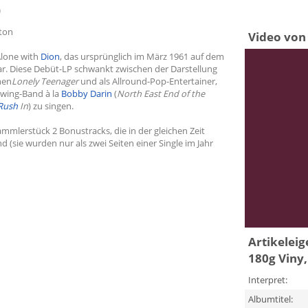
)
iton
Video von 
Alone with
Dion
, das ursprünglich im März 1961 auf dem
 war. Diese Debüt-LP schwankt zwischen der Darstellung
nen
Lonely Teenager
und als Allround-Pop-Entertainer,
Swing-Band à la
Bobby Darin
(
North East End of the
Rush
In
) zu singen.
mmlerstück 2 Bonustracks, die in der gleichen Zeit
sie wurden nur als zwei Seiten einer Single im Jahr
Artikelei
180g Viny,
Interpret:
Albumtitel: