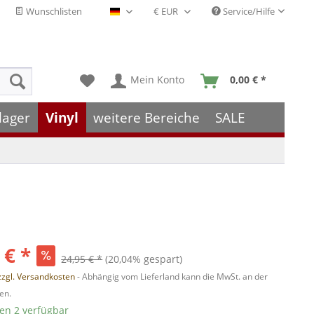
Wunschlisten
Service/Hilfe
Deutsch - DE
Mein Konto
0,00 € *
lager
Vinyl
weitere Bereiche
SALE
 € *
24,95 € *
(20,04% gespart)
zzgl. Versandkosten
- Abhängig vom Lieferland kann die MwSt. an der
en.
ten 2 verfügbar