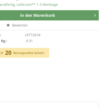
andfertig, Lieferzeit** 1-3 Werktage
In den
Warenkorb
n
Bewerten
:
LP772018
 Kg.:
0.31
20
tzt
Bonuspunkte sichern