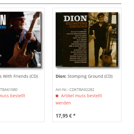
 With Friends (CD)
Dion:
Stomping Ground (CD)
KTBA61080
Art-Nr.: CDKTBA92282
muss bestellt
Artikel muss bestellt
werden
17,95 € *