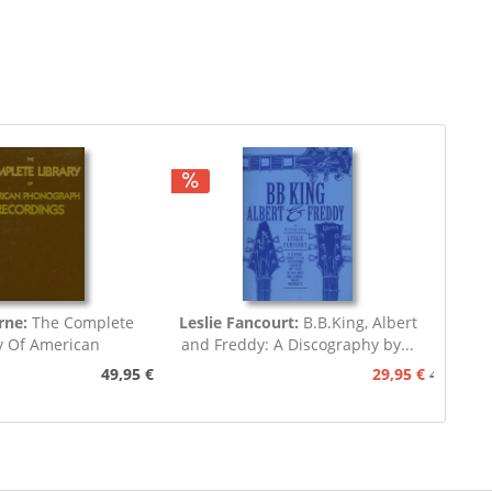
rne:
The Complete
Leslie Fancourt:
B.B.King, Albert
y Of American
and Freddy: A Discography by...
nograph...
49,95 €
29,95 €
49,95 €