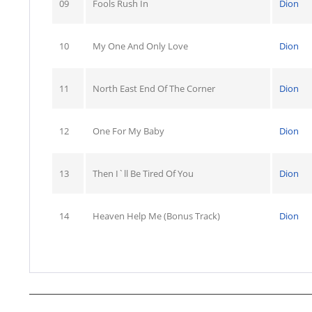
09
Fools Rush In
Dion
10
My One And Only Love
Dion
11
North East End Of The Corner
Dion
12
One For My Baby
Dion
13
Then I`ll Be Tired Of You
Dion
14
Heaven Help Me (Bonus Track)
Dion