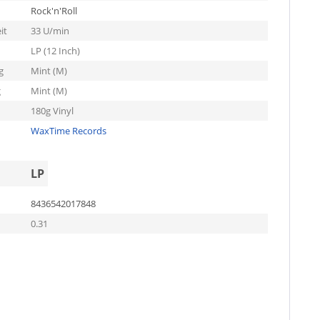
Rock'n'Roll
it
33 U/min
LP (12 Inch)
g
Mint (M)
g
Mint (M)
180g Vinyl
WaxTime Records
LP
8436542017848
0.31