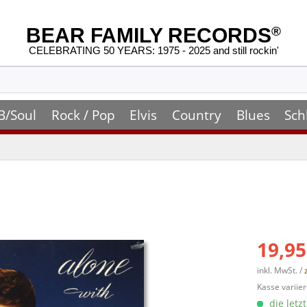
BEAR FAMILY RECORDS
®
CELEBRATING 50 YEARS: 1975 - 2025 and still rockin'
B/Soul
Rock / Pop
Elvis
Country
Blues
Sch
19,95
inkl. MwSt. /
Kasse variier
die letz