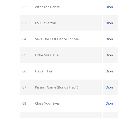
02
After The Dance
Dion
03
PS I Love You
Dion
04
Save The Last Dance For Me
Dion
05
Little Miss Blue
Dion
06
Havin` Fun
Dion
07
Kissin` Game (Bonus Track)
Dion
08
Close Your Eyes
Dion