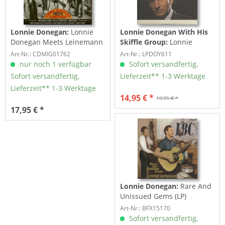
Lonnie Donegan:
Lonnie
Lonnie Donegan With His
Donegan Meets Leinemann
Skiffle Group:
Lonnie
(2-CD)
Donegan Showcase (LP,
Art-Nr.: CDMIG01762
Art-Nr.: LPDOY611
180g Vinyl)
nur noch 1 verfügbar
Sofort versandfertig,
Sofort versandfertig,
Lieferzeit** 1-3 Werktage
Lieferzeit** 1-3 Werktage
14,95 € *
19,95 € *
17,95 € *
Lonnie Donegan:
Rare And
Unissued Gems (LP)
Art-Nr.: BFX15170
Sofort versandfertig,