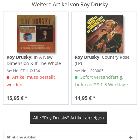
Weitere Artikel von Roy Drusky
Roy Drusky:
In A New
Roy Drusky:
Country Rose
Dimension & If The Whole
(LP)
World Stops
Art-Nr.: CDHUX134
Art-Nr.: LP23005
Artikel muss bestellt
Sofort versandfertig,
werden
Lieferzeit** 1-3 Werktage
15,95 € *
14,95 € *
Alle "Roy Drusky" Artikel anzeigen
Ähnliche Artikel