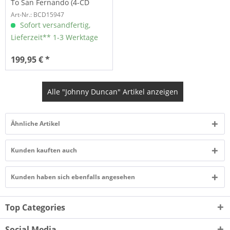
To San Fernando (4-CD
Deluxe Box Set)
Art-Nr.: BCD15947
Sofort versandfertig,
Lieferzeit** 1-3 Werktage
199,95 € *
Alle "Johnny Duncan" Artikel anzeigen
Ähnliche Artikel
Kunden kauften auch
Kunden haben sich ebenfalls angesehen
Top Categories
Social Media