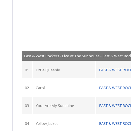
East & West Rockers - Live At The Sunhouse - East & West Roc
01
Little Queenie
EAST & WEST ROC
02
Carol
EAST & WEST ROC
03
Your Are My Sunshine
EAST & WEST ROC
04
Yellow Jacket
EAST & WEST ROC