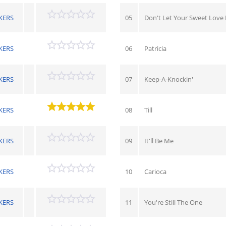
KERS
05
Don't Let Your Sweet Love 
KERS
06
Patricia
KERS
07
Keep-A-Knockin'
KERS
08
Till
KERS
09
It'll Be Me
KERS
10
Carioca
KERS
11
You're Still The One