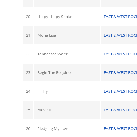
20
Hippy Hippy Shake
EAST & WEST ROC
21
Mona Lisa
EAST & WEST ROC
22
Tennessee Waltz
EAST & WEST ROC
23
Begin The Beguine
EAST & WEST ROC
24
I'll Try
EAST & WEST ROC
25
Move It
EAST & WEST ROC
26
Pledging My Love
EAST & WEST ROC