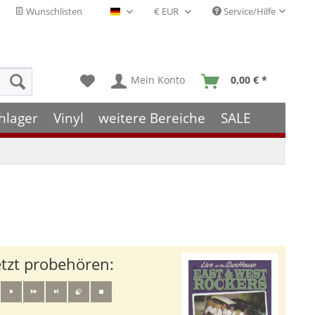
Wunschlisten
Service/Hilfe
Deutsch - DE
Mein Konto
0,00 € *
hlager
Vinyl
weitere Bereiche
SALE
etzt probehören: