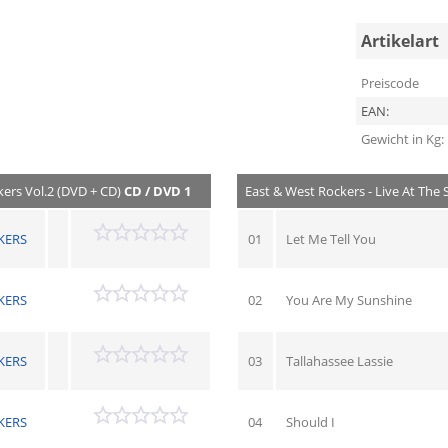
Artikelart
Preiscode
EAN:
Gewicht in Kg:
kers Vol.2 (DVD + CD)
CD / DVD 1
East & West Rockers - Live At The
KERS
01
Let Me Tell You
KERS
02
You Are My Sunshine
KERS
03
Tallahassee Lassie
KERS
04
Should I