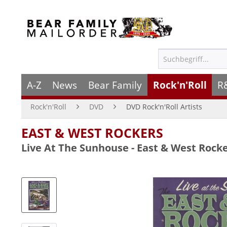
A-Z
News
Bear Family
Rock'n'Roll
R
Rock'n'Roll
DVD
DVD Rock'n'Roll Artists
EAST & WEST ROCKERS
Live At The Sunhouse - East & West Rocke