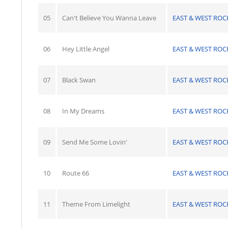
05
Can't Believe You Wanna Leave
EAST & WEST ROC
06
Hey Little Angel
EAST & WEST ROC
07
Black Swan
EAST & WEST ROC
08
In My Dreams
EAST & WEST ROC
09
Send Me Some Lovin'
EAST & WEST ROC
10
Route 66
EAST & WEST ROC
11
Theme From Limelight
EAST & WEST ROC