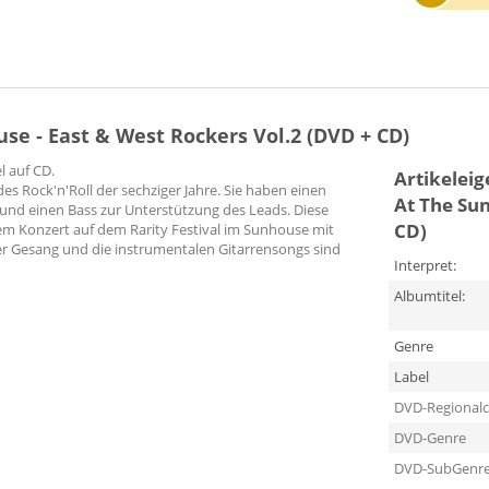
e - East & West Rockers Vol.2 (DVD + CD)
l auf CD.
Artikelei
des Rock'n'Roll der sechziger Jahre. Sie haben einen
At The Sun
nd einen Bass zur Unterstützung des Leads. Diese
CD)
m Konzert auf dem Rarity Festival im Sunhouse mit
r Gesang und die instrumentalen Gitarrensongs sind
Interpret:
Albumtitel:
Genre
Label
DVD-Regional
DVD-Genre
DVD-SubGenr