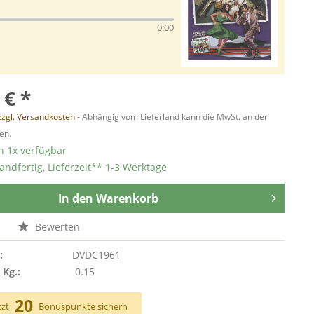
0:00
 € *
zzgl. Versandkosten
- Abhängig vom Lieferland kann die MwSt. an der
en.
 1x verfügbar
andfertig, Lieferzeit** 1-3 Werktage
In den
Warenkorb
n
Bewerten
:
DVDC1961
 Kg.:
0.15
20
tzt
Bonuspunkte sichern