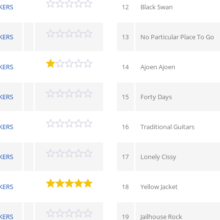
KERS
12
Black Swan
KERS
13
No Particular Place To Go
KERS
14
Ajoen Ajoen
KERS
15
Forty Days
KERS
16
Traditional Guitars
KERS
17
Lonely Cissy
KERS
18
Yellow Jacket
KERS
19
Jailhouse Rock