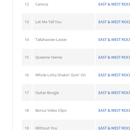
12
Carioca
EAST & WEST ROC
13
Let Me Tell You
EAST & WEST ROC
14
Tallahassee Lassie
EAST & WEST ROC
15
Queenie Yeenie
EAST & WEST ROC
16
Whole Lotta Shakin' Goin' On
EAST & WEST ROC
17
Guitar Boogie
EAST & WEST ROC
18
Bonus Video Clips:
EAST & WEST ROC
19
Without You
EAST & WEST ROC