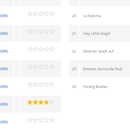
KERS
20
La Paloma
KERS
21
Hey Little Angel
KERS
22
Gitarren spielt auf
KERS
23
Dreams Gonna Be Real
KERS
24
Terang Boelan
KERS
KERS