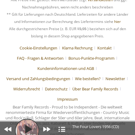
Nachnahmegebühren, wenn nicht anders beschrieben
** Gilt für Lieferungen nach Deutschland. Lieferzeiten für andere Länder
und Informationen zur Berechnung des Liefertermins siehe
hier
Alle durchgestrichenen Preise (z. B. EUR
15,95
) beziehen sich auf den
bislang in diesem Shop angegebenen Preis.
Cookie-Einstellungen
Klarna Rechnung
Kontakt
FAQ - Fragen & Antworten
Bonus-Punkte-Programm
Kundeninformationen und AGB
Versand und Zahlungsbedingungen
Wie bestellen?
Newsletter
Widerrufsrecht
Datenschutz
Über Bear Family Records
Impressum
Bear Family Records - Proud to be Independent - Die weltweit
renommierteste Firma für Wiederveröffentlichungen - Country Music
und Rock'n'Roll, Schlager der 50er und 60er Jahre, Beat, internationale
Oldies, Chansons, Jazz, Kabarett & Kultur. Hier finden Sie aktuelle
The Four Lovers 1956 (CD)
Nachrichten und detaillierte Informationen zu den
Veröffentlichungen.