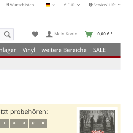
Wunschlisten
Service/Hilfe
Deutsch - DE
Mein Konto
0,00 € *
hlager
Vinyl
weitere Bereiche
SALE
etzt probehören: