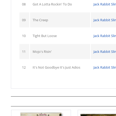
08
Got A Lotta Rockin' To Do
Jack Rabbit Sl
09
The Creep
Jack Rabbit Sl
10
Tight But Loose
Jack Rabbit Sl
11
Mojo's Risin'
Jack Rabbit Sl
12
It's Not Goodbye It's Just Adios
Jack Rabbit Sl