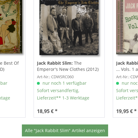
e Best Of
Jack Rabbit Slim:
The
Jack Rabbi
CD)
Emperor's New Clothes (2012)
... Vols. 1
Art-Nr.: CDWSRC060
Art-Nr.: C
gbar
nur noch 1 verfügbar
nur noc
Sofort versandfertig,
Sofort ver
ktage
Lieferzeit** 1-3 Werktage
Lieferzeit
18,95 € *
19,95 € *
Alle "Jack Rabbit Slim" Artikel anzeigen