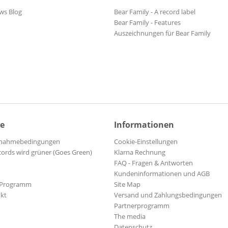
ws Blog
Bear Family - A record label
Bear Family - Features
Auszeichnungen für Bear Family
ce
Informationen
ilnahmebedingungen
Cookie-Einstellungen
cords wird grüner (Goes Green)
Klarna Rechnung
FAQ - Fragen & Antworten
Kundeninformationen und AGB
-Programm
Site Map
kt
Versand und Zahlungsbedingungen
Partnerprogramm
The media
Datenschutz