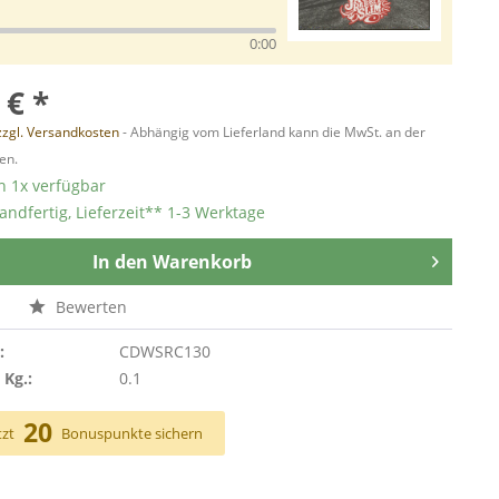
0:00
 € *
zzgl. Versandkosten
- Abhängig vom Lieferland kann die MwSt. an der
en.
 1x verfügbar
andfertig, Lieferzeit** 1-3 Werktage
In den
Warenkorb
n
Bewerten
:
CDWSRC130
 Kg.:
0.1
20
tzt
Bonuspunkte sichern