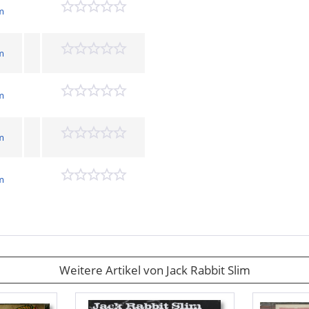
im
im
im
im
im
Weitere Artikel von Jack Rabbit Slim