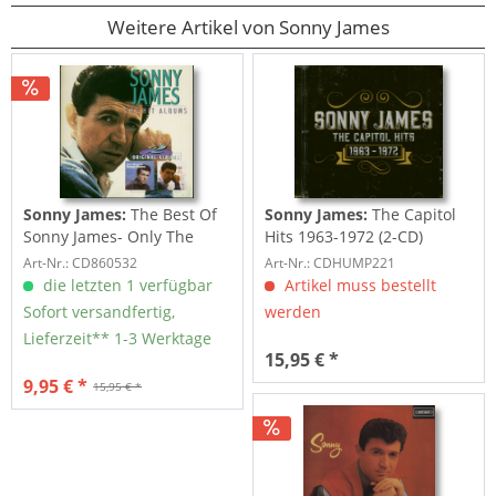
Weitere Artikel von Sonny James
Sonny James:
The Best Of
Sonny James:
The Capitol
Sonny James- Only The
Hits 1963-1972 (2-CD)
Lonely (CD)
Art-Nr.: CD860532
Art-Nr.: CDHUMP221
die letzten 1 verfügbar
Artikel muss bestellt
Sofort versandfertig,
werden
Lieferzeit** 1-3 Werktage
15,95 € *
9,95 € *
15,95 € *