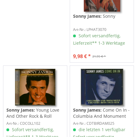
Sonny James:
Sonny
Art-Nr.: LPHAT3070
Sofort versandfertig,
Lieferzeit** 1-3 Werktage
9,98 € *
21,95 € *
Sonny James:
Young Love
Sonny James:
Come On In -
And Other Rock & Roll
Columbia And Monument
Ballads (CD)
Country Hits...
Art-Nr.: CDCOLL102
Art-Nr.: CDTBIRDAM025
Sofort versandfertig,
die letzten 1 verfügbar
Lieferzeit** 1-3 Werktage
Sofort versandfertig,