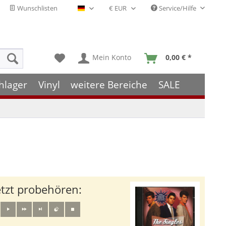
Wunschlisten
Service/Hilfe
Deutsch - DE
Mein Konto
0,00 € *
hlager
Vinyl
weitere Bereiche
SALE
etzt probehören: