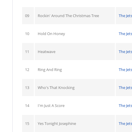
09
Rockin' Around The Christmas Tree
The Jet
10
Hold On Honey
The Jet
11
Heatwave
The Jet
12
Ring And Ring
The Jet
13
Who's That Knocking
The Jet
14
I'm Just A Score
The Jet
15
Yes Tonight Josephine
The Jet