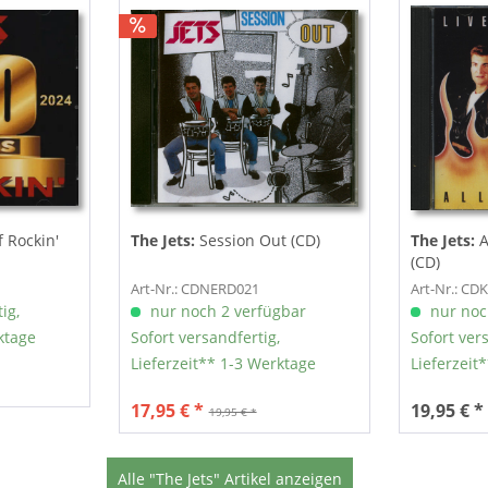
 Rockin'
The Jets:
Session Out (CD)
The Jets:
A
(CD)
Art-Nr.: CDNERD021
Art-Nr.: CD
ig,
nur noch 2 verfügbar
nur noc
ktage
Sofort versandfertig,
Sofort ver
Lieferzeit** 1-3 Werktage
Lieferzeit
17,95 € *
19,95 € *
19,95 € *
Alle "The Jets" Artikel anzeigen