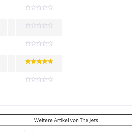
s
s
s
s
s
Weitere Artikel von The Jets