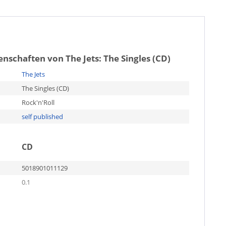
genschaften von
The Jets: The Singles (CD)
The Jets
The Singles (CD)
Rock'n'Roll
self published
CD
5018901011129
0.1