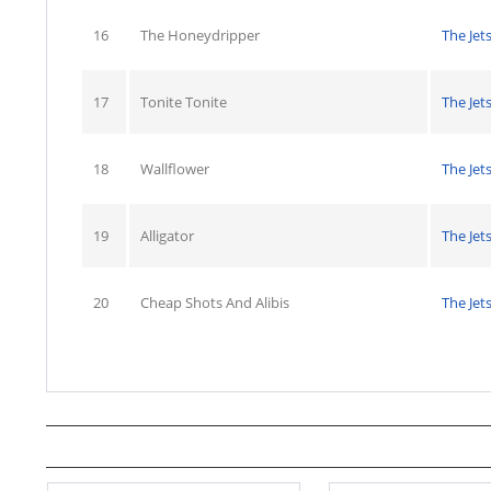
16
The Honeydripper
The Jet
17
Tonite Tonite
The Jet
18
Wallflower
The Jet
19
Alligator
The Jet
20
Cheap Shots And Alibis
The Jet