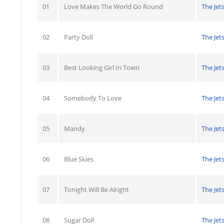
01
Love Makes The World Go Round
The Jet
02
Party Doll
The Jet
03
Best Looking Girl In Town
The Jet
04
Somebody To Love
The Jet
05
Mandy
The Jet
06
Blue Skies
The Jet
07
Tonight Will Be Alright
The Jet
08
Sugar Doll
The Jet