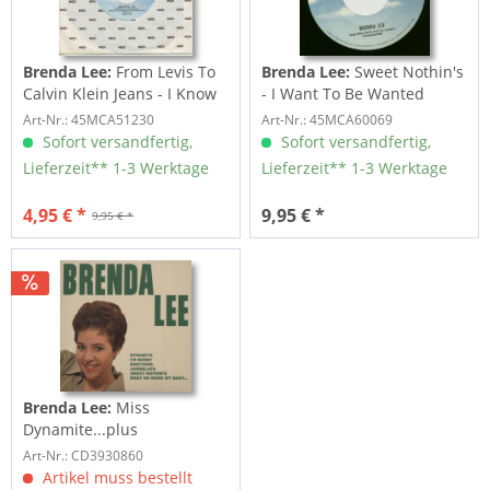
Brenda Lee:
From Levis To
Brenda Lee:
Sweet Nothin's
Calvin Klein Jeans - I Know
- I Want To Be Wanted
A Lot...
(7inch,...
Art-Nr.: 45MCA51230
Art-Nr.: 45MCA60069
Sofort versandfertig,
Sofort versandfertig,
Lieferzeit** 1-3 Werktage
Lieferzeit** 1-3 Werktage
4,95 € *
9,95 € *
9,95 € *
Brenda Lee:
Miss
Dynamite...plus
Art-Nr.: CD3930860
Artikel muss bestellt