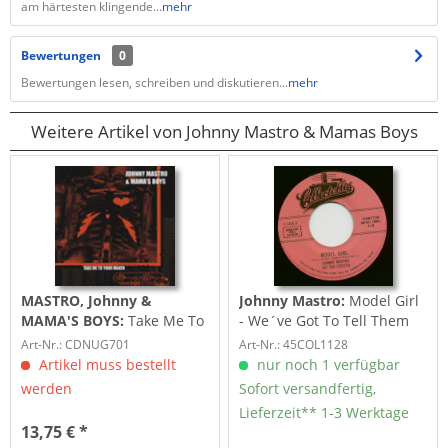
am härtesten klingende...
mehr
Bewertungen
0
Bewertungen lesen, schreiben und diskutieren...
mehr
Weitere Artikel von Johnny Mastro & Mamas Boys
MASTRO, Johnny &
Johnny Mastro:
Model Girl
MAMA'S BOYS:
Take Me To
- We´ve Got To Tell Them
Your Maker
(7inch, 45rpm)
Art-Nr.: CDNUG701
Art-Nr.: 45COL1128
Artikel muss bestellt
nur noch 1 verfügbar
werden
Sofort versandfertig,
Lieferzeit** 1-3 Werktage
13,75 € *