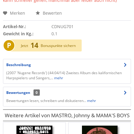
kann schneller gehen, manchmal aber leider auch nicht)
Merken
Bewerten
Artikel-Nr.:
CDNUG701
Gewicht in Kg.:
0.1
P
14
Jetzt
Bonuspunkte sichern
Beschreibung
(2007 'Nugene Records') (44:04/14) Zweites Album des kalifornischen
Harpspielers und Sängers,...
mehr
Bewertungen
0
Bewertungen lesen, schreiben und diskutieren...
mehr
Weitere Artikel von MASTRO, Johnny & MAMA'S BOYS