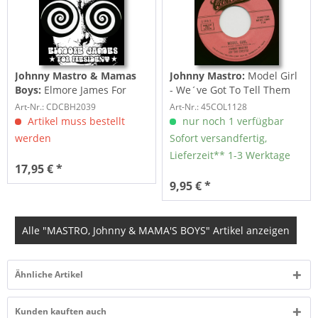
Johnny Mastro & Mamas
Johnny Mastro:
Model Girl
Boys:
Elmore James For
- We´ve Got To Tell Them
President (CD)
(7inch, 45rpm)
Art-Nr.: CDCBH2039
Art-Nr.: 45COL1128
Artikel muss bestellt
nur noch 1 verfügbar
werden
Sofort versandfertig,
Lieferzeit** 1-3 Werktage
17,95 € *
9,95 € *
Alle "MASTRO, Johnny & MAMA'S BOYS" Artikel anzeigen
Ähnliche Artikel
Kunden kauften auch