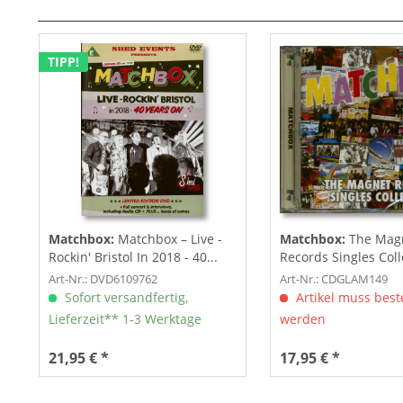
TIPP!
Matchbox:
Matchbox – Live -
Matchbox:
The Mag
Rockin' Bristol In 2018 - 40...
Records Singles Coll
CD)
Art-Nr.: DVD6109762
Art-Nr.: CDGLAM149
Sofort versandfertig,
Artikel muss beste
Lieferzeit** 1-3 Werktage
werden
21,95 € *
17,95 € *