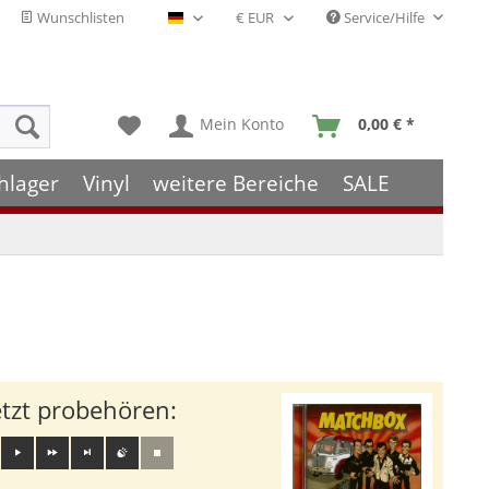
Wunschlisten
Service/Hilfe
Deutsch - DE
Mein Konto
0,00 € *
hlager
Vinyl
weitere Bereiche
SALE
etzt probehören: