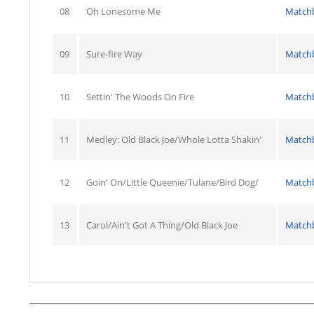
08
Oh Lonesome Me
Match
09
Sure-fire Way
Match
10
Settin' The Woods On Fire
Match
11
Medley: Old Black Joe/Whole Lotta Shakin'
Match
12
Goin' On/Little Queenie/Tulane/Bird Dog/
Match
13
Carol/Ain't Got A Thing/Old Black Joe
Match