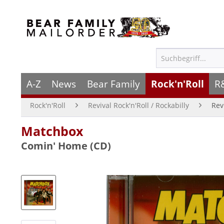
A-Z
News
Bear Family
Rock'n'Roll
R
Rock'n'Roll
Revival Rock'n'Roll / Rockabilly
Rev
Matchbox
Comin' Home (CD)