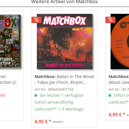
Weitere Artikel von Matchbox
net
Matchbox:
Babes In The Wood
Matchbox
ection (2-
- Tokyo Joe (7inch, 45rpm,...
About Love
Fool Of...
Art-Nr.: 45MAGNET193
Art-Nr.: 45-
llt
die letzten 1 verfügbar
Sofort v
Sofort versandfertig,
Lieferzeit
Lieferzeit** 1-3 Werktage
4,95 € *
9
4,95 € *
9,95 € *