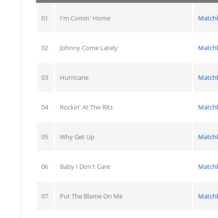
01
I'm Comin' Home
Match
02
Johnny Come Lately
Match
03
Hurricane
Match
04
Rockin' At The Ritz
Match
05
Why Get Up
Match
06
Baby I Don't Care
Match
07
Put The Blame On Me
Match