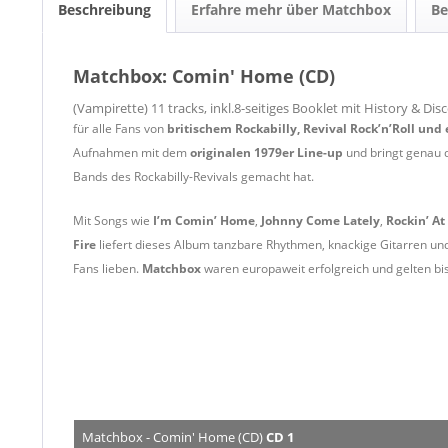
Beschreibung
Erfahre mehr über Matchbox
B
Matchbox: Comin' Home (CD)
(Vampirette) 11 tracks, inkl.8-seitiges Booklet mit History & Di
für alle Fans von
britischem Rockabilly, Revival Rock’n’Roll un
Aufnahmen mit dem
originalen 1979er Line-up
und bringt genau d
Bands des Rockabilly-Revivals gemacht hat.
Mit Songs wie
I’m Comin’ Home
,
Johnny Come Lately
,
Rockin’ At
Fire
liefert dieses Album tanzbare Rhythmen, knackige Gitarren u
Fans lieben.
Matchbox
waren europaweit erfolgreich und gelten bis
Matchbox - Comin' Home (CD)
CD 1