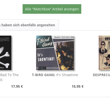
Alle "Matchbox" Artikel anzeigen
 haben sich ebenfalls angesehen
:
Bad To The
T-BIRD GANG:
It's Showtime
DESPRECI
D)
17,95 €
15,95 €