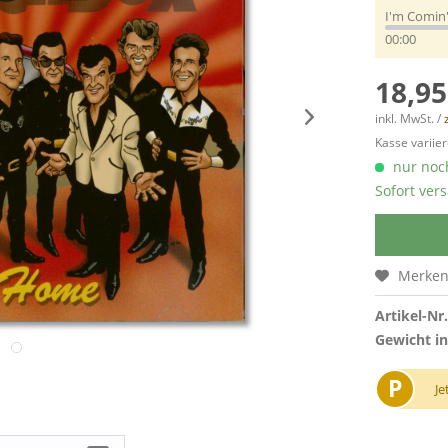
I'm Comin
00:00
18,95
inkl. MwSt. /
Kasse variier
nur noch
Sofort vers
Merke
Artikel-Nr.
Gewicht in
P
Je