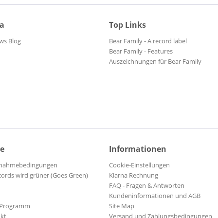
ia
Top Links
ws Blog
Bear Family - A record label
Bear Family - Features
Auszeichnungen für Bear Family
ce
Informationen
ilnahmebedingungen
Cookie-Einstellungen
cords wird grüner (Goes Green)
Klarna Rechnung
FAQ - Fragen & Antworten
Kundeninformationen und AGB
-Programm
Site Map
kt
Versand und Zahlungsbedingungen