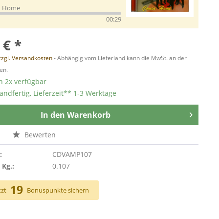
' Home
00:29
 € *
zzgl. Versandkosten
- Abhängig vom Lieferland kann die MwSt. an der
en.
 2x verfügbar
andfertig, Lieferzeit** 1-3 Werktage
In den
Warenkorb
n
Bewerten
:
CDVAMP107
 Kg.:
0.107
19
tzt
Bonuspunkte sichern