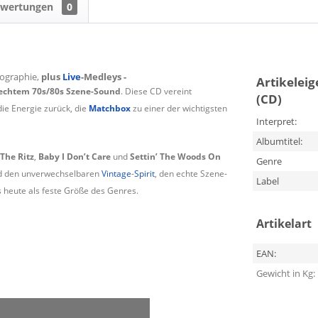
ewertungen
0
scographie,
plus
Live
-Medleys -
Artikelei
d echtem 70s/80s Szene-Sound
. Diese CD vereint
(CD)
ie Energie zurück, die
Matchbox
zu einer der wichtigsten
Interpret:
Albumtitel:
 The Ritz
,
Baby I Don’t Care
und
Settin’ The Woods On
Genre
nd den unverwechselbaren
Vintage
-
Spirit
, den echte Szene-
Label
 heute als feste Größe des Genres.
Artikelart
EAN:
Gewicht in Kg: