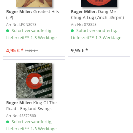
Roger Miller:
Greatest Hits
Roger Miller:
Dang Me -
(LP)
Chug-A-Lug (7inch, 45rpm)
Art-Nr.: LPCN2073
Art-Nr.: 872858
Sofort versandfertig,
Sofort versandfertig,
Lieferzeit** 1-3 Werktage
Lieferzeit** 1-3 Werktage
4,95 € *
9,95 € *
14,95 € *
Roger Miller:
King Of The
Road - England Swings
(7inch,...
Art-Nr.: 45872860
Sofort versandfertig,
Lieferzeit** 1-3 Werktage