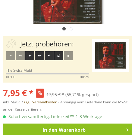
Jetzt probehören:
The Swiss Maid
00:00
00:29
7,95 € *
17,95 € *
(55,71% gespart)
inkl. MwSt. /
zzgl. Versandkosten
- Abhängig vom Lieferland kann die MwSt.
an der Kasse variieren.
Sofort versandfertig, Lieferzeit** 1-3 Werktage
In den
Warenkorb