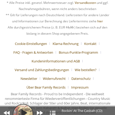
* Alle Preise inkl. gesetzl. Mehrwertsteuer zzgl.
Versandkosten
und ggf.
Nachnahmegebühren, wenn nicht anders beschrieben
** Gilt für Lieferungen nach Deutschland. Lieferzeiten für andere Länder
und Informationen zur Berechnung des Liefertermins siehe
hier
Alle durchgestrichenen Preise (z. B. EUR
15,95
) beziehen sich auf den
bislang in diesem Shop angegebenen Preis.
Cookie-Einstellungen
Klarna Rechnung
Kontakt
FAQ - Fragen & Antworten
Bonus-Punkte-Programm
Kundeninformationen und AGB
Versand und Zahlungsbedingungen
Wie bestellen?
Newsletter
Widerrufsrecht
Datenschutz
Über Bear Family Records
Impressum
Bear Family Records - Proud to be Independent - Die weltweit
renommierteste Firma für Wiederveröffentlichungen - Country Music
und Rock'n'Roll, Schlager der 50er und 60er Jahre, Beat, internationale
Oldies, Chansons, Jazz, Kabarett & Kultur. Hier finden Sie aktuelle
Rockin' At The Casbah (CD)
Nachrichten und detaillierte Informationen zu den