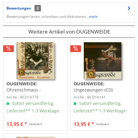
Bewertungen
2
Bewertungen lesen, schreiben und diskutieren...
mehr
Weitere Artikel von OUGENWEIDE
OUGENWEIDE:
OUGENWEIDE:
Ohrenschmaus -
Ungezwungen (CD)
Eulenspiegel
Art-Nr.: BCD16779
Art-Nr.: BCD16141
Sofort versandfertig,
Sofort versandfertig,
Lieferzeit** 1-3 Werktage
Lieferzeit** 1-3 Werktage
13,95 € *
13,95 € *
15,95 € *
15,95 € *