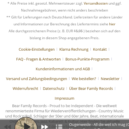
* Alle Preise inkl. gesetzl. Mehrwertsteuer zzgl.
Versandkosten
und ggf.
Nachnahmegebühren, wenn nicht anders beschrieben
** Gilt für Lieferungen nach Deutschland. Lieferzeiten für andere Länder
und Informationen zur Berechnung des Liefertermins siehe
hier
Alle durchgestrichenen Preise (z. B. EUR
15,95
) beziehen sich auf den
bislang in diesem Shop angegebenen Preis.
Cookie-Einstellungen
Klarna Rechnung
Kontakt
FAQ - Fragen & Antworten
Bonus-Punkte-Programm
Kundeninformationen und AGB
Versand und Zahlungsbedingungen
Wie bestellen?
Newsletter
Widerrufsrecht
Datenschutz
Über Bear Family Records
Impressum
Bear Family Records - Proud to be Independent - Die weltweit
renommierteste Firma für Wiederveröffentlichungen - Country Music
und Rock'n'Roll, Schlager der 50er und 60er Jahre, Beat, internationale
Oldies, Chansons, Jazz, Kabarett & Kultur. Hier finden Sie aktuelle
Ougenweide - All die weil ich mag (
Nachrichten und detaillierte Informationen zu den