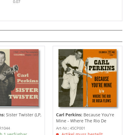
0.07
ns:
Sister Twister (LP,
Carl Perkins:
Because You're
Mine - Where The Rio De
Rosa...
SR1044
Art-Nr.: 45CP001
h 1 verfügbar
Artikel muss bestellt