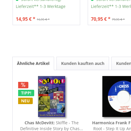
Lieferzeit** 1-3 Werktage
Lieferzeit** 1-3 Wer
14,95 € *
70,95 € *
16,95 € *
79,95 € *
Ähnliche Artikel
Kunden kauften auch
Kunden
TIPP!
NEU
Chas McDevitt:
Skiffle - The
Harmonica Frank F
Definitive Inside Story by Chas...
Root - Step It Up A