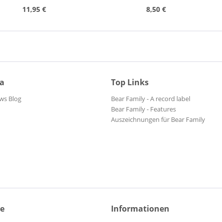
)
11,95 €
8,50 €
ia
Top Links
ws Blog
Bear Family - A record label
Bear Family - Features
Auszeichnungen für Bear Family
ce
Informationen