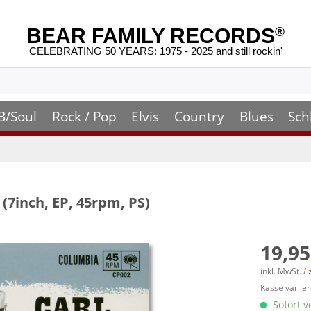
BEAR FAMILY RECORDS
®
CELEBRATING 50 YEARS: 1975 - 2025 and still rockin'
B/Soul
Rock / Pop
Elvis
Country
Blues
Sch
 (7inch, EP, 45rpm, PS)
19,95
inkl. MwSt. /
Kasse variier
Sofort v