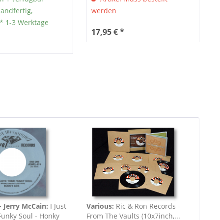
sandfertig,
werden
** 1-3 Werktage
17,95 € *
 Jerry McCain:
I Just
Various:
Ric & Ron Records -
Funky Soul - Honky
From The Vaults (10x7inch,...