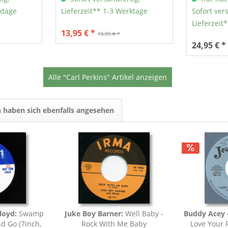
ktage
Lieferzeit** 1-3 Werktage
Sofort ver
Lieferzeit
13,95 € *
15,95 € *
24,95 € *
Alle "Carl Perkins" Artikel anzeigen
 haben sich ebenfalls angesehen
loyd:
Swamp
Juke Boy Barner:
Well Baby -
Buddy Acey -
nd Go (7inch,
Rock With Me Baby
Love Your 