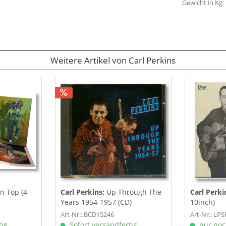
Gewicht in Kg:
Weitere Artikel von Carl Perkins
n Top (4-
Carl Perkins:
Up Through The
Carl Perki
Years 1954-1957 (CD)
10inch)
Art-Nr.: BCD15246
Art-Nr.: LP
ig,
Sofort versandfertig,
nur noc