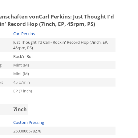
genschaften von
Carl Perkins: Just Thought I'd
kin' Record Hop (7inch, EP, 45rpm, PS)
Carl Perkins
Just Thought I'd Call - Rockin' Record Hop (7inch, EP,
45rpm, PS)
Rock'n'Roll
g
Mint (M)
g
Mint (M)
it
45 U/min
EP (7 inch)
7inch
Custom Pressing
2500006578278