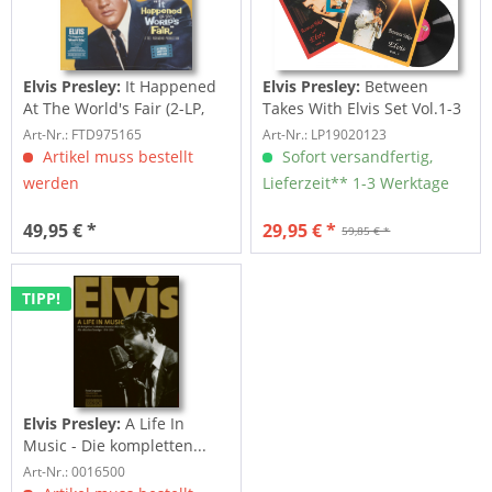
Elvis Presley:
It Happened
Elvis Presley:
Between
At The World's Fair (2-LP,
Takes With Elvis Set Vol.1-3
Limited...
(3-LP)
Art-Nr.: FTD975165
Art-Nr.: LP19020123
Artikel muss bestellt
Sofort versandfertig,
werden
Lieferzeit** 1-3 Werktage
49,95 € *
29,95 € *
59,85 € *
TIPP!
Elvis Presley:
A Life In
Music - Die kompletten...
Art-Nr.: 0016500