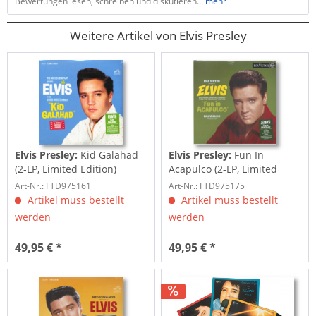
Bewertungen lesen, schreiben und diskutieren...
mehr
Weitere Artikel von Elvis Presley
Elvis Presley:
Kid Galahad
Elvis Presley:
Fun In
(2-LP, Limited Edition)
Acapulco (2-LP, Limited
Edition)
Art-Nr.: FTD975161
Art-Nr.: FTD975175
Artikel muss bestellt
Artikel muss bestellt
werden
werden
49,95 € *
49,95 € *