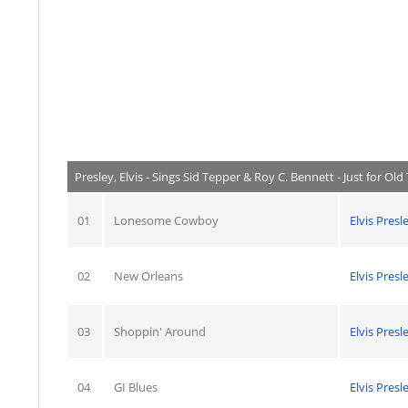
Presley, Elvis - Sings Sid Tepper & Roy C. Bennett - Just for Old
01
Lonesome Cowboy
Elvis Presl
02
New Orleans
Elvis Presl
03
Shoppin' Around
Elvis Presl
04
GI Blues
Elvis Presl