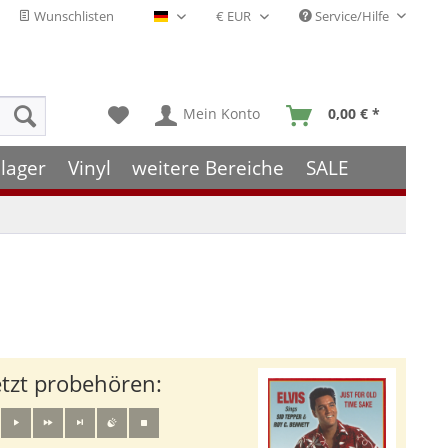
Wunschlisten
Service/Hilfe
Deutsch - DE
Mein Konto
0,00 € *
lager
Vinyl
weitere Bereiche
SALE
etzt probehören: