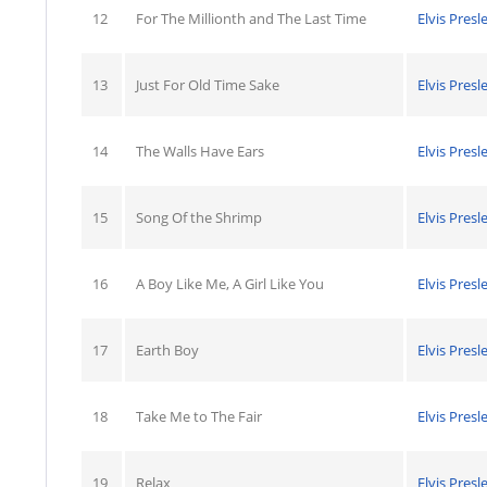
12
For The Millionth and The Last Time
Elvis Presl
13
Just For Old Time Sake
Elvis Presl
14
The Walls Have Ears
Elvis Presl
15
Song Of the Shrimp
Elvis Presl
16
A Boy Like Me, A Girl Like You
Elvis Presl
17
Earth Boy
Elvis Presl
18
Take Me to The Fair
Elvis Presl
19
Relax
Elvis Presl