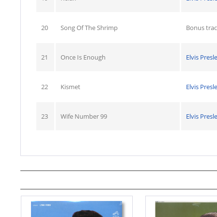
20
Song Of The Shrimp
Bonus trac
21
Once Is Enough
Elvis Presl
22
Kismet
Elvis Presl
23
Wife Number 99
Elvis Presl