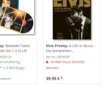
ley:
Between Takes
Elvis Presley:
A Life In Music -
Set Vol.1-3 (3-LP)
Die kompletten...
19020123
Art-Nr.: 0016500
ersandfertig,
Artikel muss bestellt
** 1-3 Werktage
werden
39,95 € *
59,85 € *