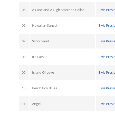
05
A Cane and A High Starched Collar
Elvis Presl
06
Hawaiian Sunset
Elvis Presl
07
Slicin' Sand
Elvis Presl
08
Ito Eats
Elvis Presl
09
Island Of Love
Elvis Presl
10
Beach Boy Blues
Elvis Presl
11
Angel
Elvis Presl