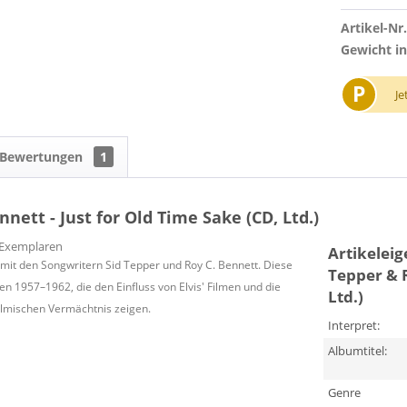
Artikel-Nr.
Gewicht in
P
Je
Bewertungen
1
nnett - Just for Old Time Sake (CD, Ltd.)
0 Exemplaren
Artikelei
 mit den Songwritern Sid Tepper und Roy C. Bennett. Diese
Tepper & R
n 1957–1962, die den Einfluss von Elvis' Filmen und die
Ltd.)
ilmischen Vermächtnis zeigen.
Interpret:
Albumtitel:
Genre