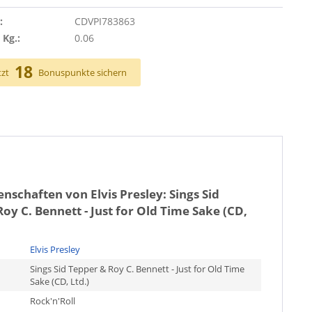
:
CDVPI783863
 Kg.:
0.06
18
tzt
Bonuspunkte sichern
genschaften von
Elvis Presley: Sings Sid
oy C. Bennett - Just for Old Time Sake (CD,
Elvis Presley
Sings Sid Tepper & Roy C. Bennett - Just for Old Time
Sake (CD, Ltd.)
Rock'n'Roll