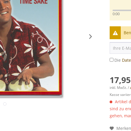
0:00
Ben
Die
Dat
17,95
inkl. MwSt. /
Kasse variier
Artikel 
sind zu er
gehen, man
Merke