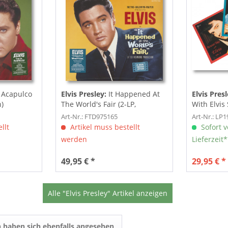
 Acapulco
Elvis Presley:
It Happened At
Elvis Pres
n)
The World's Fair (2-LP,
With Elvis 
Limited...
Art-Nr.: FTD975165
Art-Nr.: LP
llt
Artikel muss bestellt
Sofort v
werden
Lieferzeit
49,95 € *
29,95 € *
Alle "Elvis Presley" Artikel anzeigen
 haben sich ebenfalls angesehen