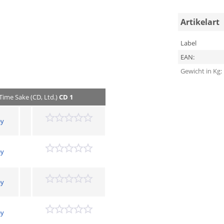
Artikelart
Label
EAN:
Gewicht in Kg:
 Time Sake (CD, Ltd.)
CD 1
ey
ey
ey
ey