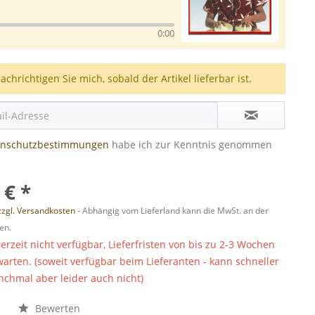
0:00
achrichtigen Sie mich, sobald der Artikel lieferbar ist.
enschutzbestimmungen
habe ich zur Kenntnis genommen
 € *
zzgl. Versandkosten
- Abhängig vom Lieferland kann die MwSt. an der
en.
derzeit nicht verfügbar, Lieferfristen von bis zu 2-3 Wochen
warten. (soweit verfügbar beim Lieferanten - kann schneller
chmal aber leider auch nicht)
n
Bewerten