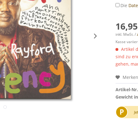
Die
Dat
16,95
inkl. MwSt. /
Kasse variier
Artikel 
sind zu er
gehen, man
Merke
Artikel-Nr.
Gewicht in
P
Je