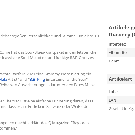
Artikelei
Decency (
berlebensgroßen Persönlichkeit und Stimme, um diese zu
Interpret:
rne hat das Soul-Blues-Kraftpaket in den letzten drei
Albumtitel:
ie klassische Soul-Melodien und funkige R&B-Grooves
Genre
rachte Rayford 2020 eine Grammy-Nominierung ein.
Artikelart
Male
Artist" und "
B.B. King
Entertainer of the Year"
 Reihe von Auszeichnungen, darunter den Blues Music
Label
EAN:
r Titeltrack ist eine einfache Erinnerung daran, dass
 und dass es am Ende kein Schwarz oder Weiß oder
Gewicht in Kg:
fangenen macht, erklärt das Q Magazine: "Rayfords
 gekommen."