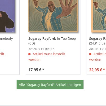
mebody
Sugaray Rayford:
In Too Deep
Sugaray R
(CD)
(2-LP, blue
Art-Nr.: CDFBR027
Art-Nr.: LP
llt
Artikel muss bestellt
Artikel 
werden
werden
17,95 € *
32,95 € *
Alle "Sugaray Rayford" Artikel anzeigen