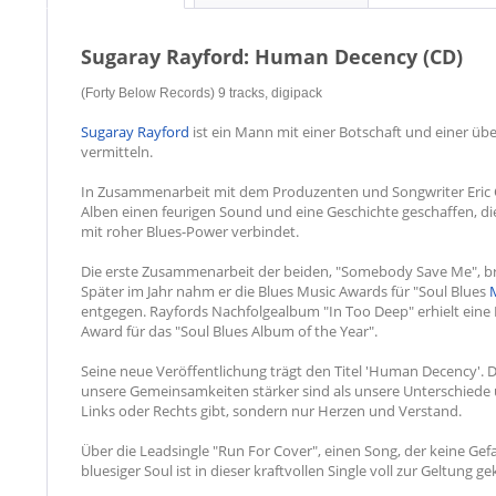
Sugaray Rayford: Human Decency (CD)
(Forty Below Records) 9 tracks, digipack
Sugaray Rayford
ist ein Mann mit einer Botschaft und einer ü
vermitteln.
In Zusammenarbeit mit dem Produzenten und Songwriter Eric Co
Alben einen feurigen Sound und eine Geschichte geschaffen, d
mit roher Blues-Power verbindet.
Die erste Zusammenarbeit der beiden, "Somebody Save Me", b
Später im Jahr nahm er die Blues Music Awards für "Soul Blues
entgegen. Rayfords Nachfolgealbum "In Too Deep" erhielt eine
Award für das "Soul Blues Album of the Year".
Seine neue Veröffentlichung trägt den Titel 'Human Decency'. De
unsere Gemeinsamkeiten stärker sind als unsere Unterschiede
Links oder Rechts gibt, sondern nur Herzen und Verstand.
Über die Leadsingle "Run For Cover", einen Song, der keine Ge
bluesiger Soul ist in dieser kraftvollen Single voll zur Geltung