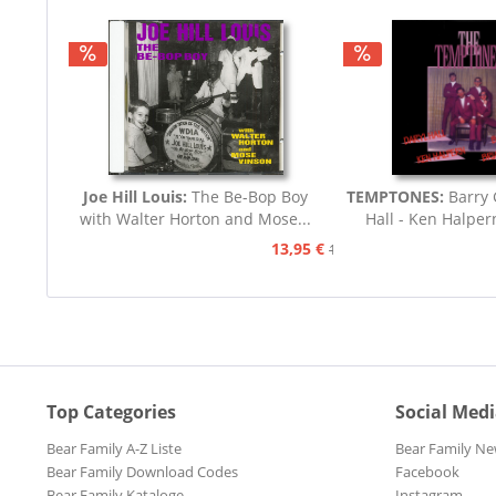
Joe Hill Louis:
The Be-Bop Boy
TEMPTONES:
Barry 
with Walter Horton and Mose...
Hall - Ken Halpern
13,95 €
15,95 €
Top Categories
Social Med
Bear Family A-Z Liste
Bear Family Ne
Bear Family Download Codes
Facebook
Bear Family Kataloge
Instagram