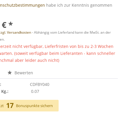
enschutzbestimmungen
habe ich zur Kenntnis genommen
 € *
zzgl. Versandkosten
- Abhängig vom Lieferland kann die MwSt. an der
en.
derzeit nicht verfügbar, Lieferfristen von bis zu 2-3 Wochen
warten. (soweit verfügbar beim Lieferanten - kann schneller
chmal aber leider auch nicht)
n
Bewerten
:
CDFBY040
 Kg.:
0.07
17
tzt
Bonuspunkte sichern