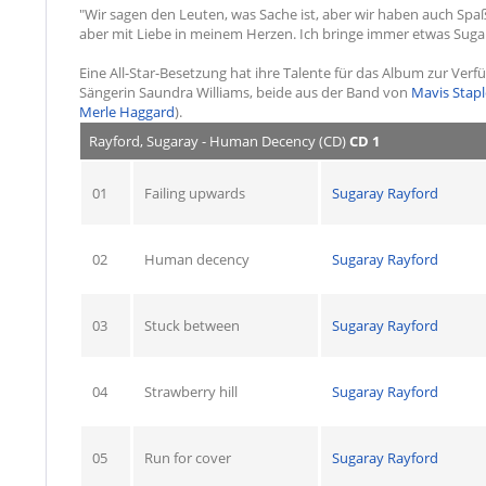
"Wir sagen den Leuten, was Sache ist, aber wir haben auch Spaß 
aber mit Liebe in meinem Herzen. Ich bringe immer etwas Suga 
Eine All-Star-Besetzung hat ihre Talente für das Album zur Verfü
Sängerin Saundra Williams, beide aus der Band von
Mavis Stapl
Merle Haggard
).
Rayford, Sugaray - Human Decency (CD)
CD 1
01
Failing upwards
Sugaray Rayford
02
Human decency
Sugaray Rayford
03
Stuck between
Sugaray Rayford
04
Strawberry hill
Sugaray Rayford
05
Run for cover
Sugaray Rayford