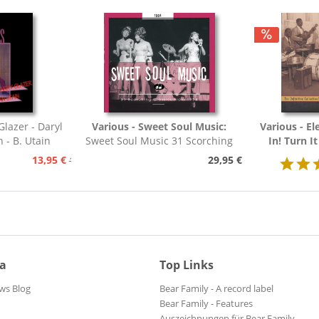
Glazer - Daryl
Various - Sweet Soul Music:
Various - Ele
 - B. Utain
Sweet Soul Music 31 Scorching
In! Turn It
Classics 1964 (CD)
Blues 19
13,95 €
29,95 €
15,95 €
ia
Top Links
ws Blog
Bear Family - A record label
Bear Family - Features
Auszeichnungen für Bear Family