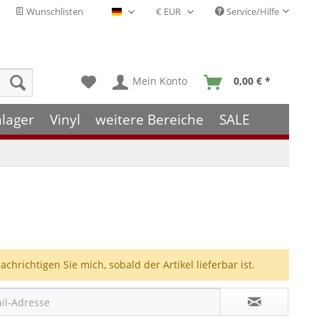
Wunschlisten
Service/Hilfe
Deutsch - DE
Mein Konto
0,00 € *
hlager
Vinyl
weitere Bereiche
SALE
achrichtigen Sie mich, sobald der Artikel lieferbar ist.