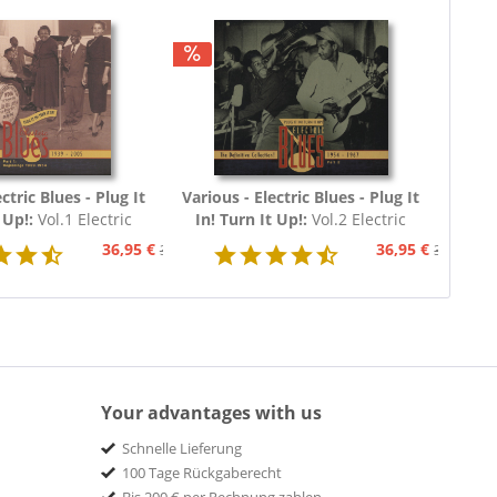
ctric Blues - Plug It
Various - Electric Blues - Plug It
 Up!:
Vol.1 Electric
In! Turn It Up!:
Vol.2 Electric
39 - 1954 (3-CD)
Blues 1954 - 1967 (3-CD)
36,95 €
36,95 €
39,95 €
39,95 €
Your advantages with us
Schnelle Lieferung
100 Tage Rückgaberecht