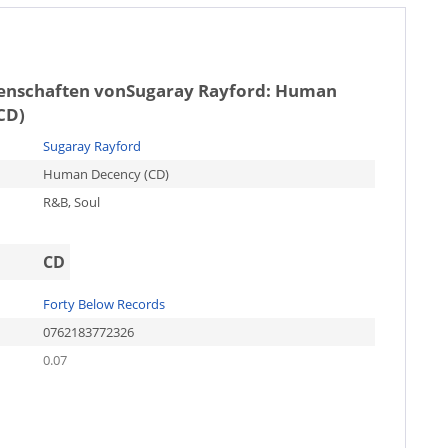
genschaften von
Sugaray Rayford: Human
CD)
Sugaray Rayford
Human Decency (CD)
R&B, Soul
CD
Forty Below Records
0762183772326
0.07