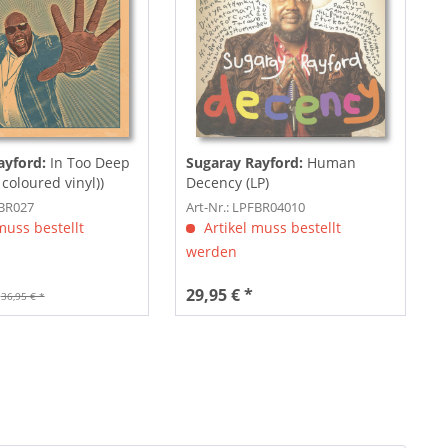
ayford:
In Too Deep
Sugaray Rayford:
Human
 coloured vinyl))
Decency (LP)
FBR027
Art-Nr.: LPFBR04010
muss bestellt
Artikel muss bestellt
werden
29,95 € *
36,95 € *