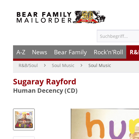
A-Z
News
Bear Family
Rock'n'Roll
R&
R&B/Soul
Soul Music
Soul Music
Sugaray Rayford
Human Decency (CD)