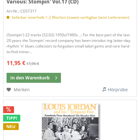
Various:
Stompin' Vol.17 (CD)
Art-Nr.: CDST317
lieferbar innerhalb 1-2 Wochen (soweit verfügbar beim Lieferanten)
(Stompin') 22 tracks (52:02) 1950s/1960s. ,- For the best part of the last
20 years the Stompin' record company has been introduc-ing latter-day
rhythm 'n' blues collectors to forgotten small label gems and rare hard-
to-find minor...
11,95 €
17,95 €
In den
Warenkorb
Merken
Hörprobe
TIPP!
NEU