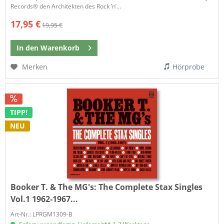
Records® den Architekten des Rock ’n’...
17,95 €
19,95 €
In den
Warenkorb
Merken
Hörprobe
TIPP!
NEU
Booker T. & The MG's:
The Complete Stax Singles
Vol.1 1962-1967...
Art-Nr.: LPRGM1309-B