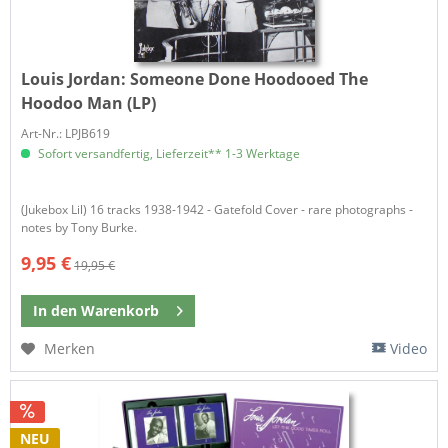
Louis Jordan:
Someone Done Hoodooed The
Hoodoo Man (LP)
Art-Nr.: LPJB619
Sofort versandfertig, Lieferzeit** 1-3 Werktage
(Jukebox Lil) 16 tracks 1938-1942 - Gatefold Cover - rare photographs -
notes by Tony Burke.
9,95 €
19,95 €
In den
Warenkorb
Merken
Video
NEU