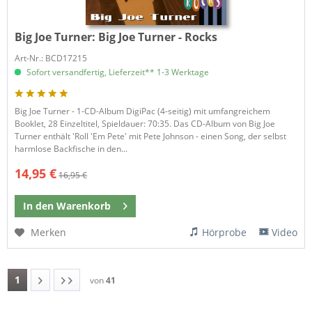
Big Joe Turner:
Big Joe Turner - Rocks
Art-Nr.: BCD17215
Sofort versandfertig, Lieferzeit** 1-3 Werktage
Big Joe Turner - 1-CD-Album DigiPac (4-seitig) mit umfangreichem
Booklet, 28 Einzeltitel, Spieldauer: 70:35. Das CD-Album von Big Joe
Turner enthält 'Roll 'Em Pete' mit Pete Johnson - einen Song, der selbst
harmlose Backfische in den...
14,95 €
16,95 €
In den
Warenkorb
Merken
Hörprobe
Video
1
von
41