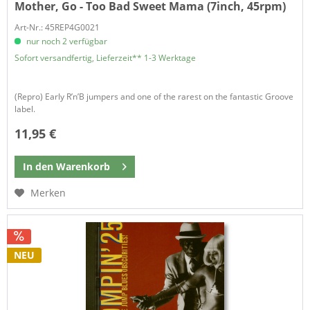
Mother, Go - Too Bad Sweet Mama (7inch, 45rpm)
Art-Nr.: 45REP4G0021
nur noch 2 verfügbar
Sofort versandfertig, Lieferzeit** 1-3 Werktage
(Repro) Early R’n’B jumpers and one of the rarest on the fantastic Groove
label.
11,95 €
In den
Warenkorb
Merken
NEU