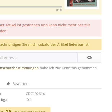
0:00
ser Artikel ist gestrichen und kann nicht mehr bestellt
den!
achrichtigen Sie mich, sobald der Artikel lieferbar ist.
enschutzbestimmungen
habe ich zur Kenntnis genommen
n
Bewerten
:
CDC192614
 Kg.:
0.1
16