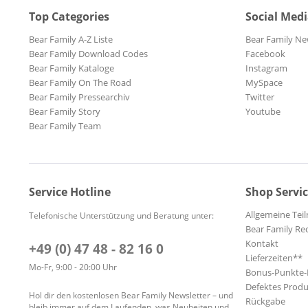
Top Categories
Social Med
Bear Family A-Z Liste
Bear Family Ne
Bear Family Download Codes
Facebook
Bear Family Kataloge
Instagram
Bear Family On The Road
MySpace
Bear Family Pressearchiv
Twitter
Bear Family Story
Youtube
Bear Family Team
Service Hotline
Shop Servi
Allgemeine Te
Telefonische Unterstützung und Beratung unter:
Bear Family Re
Kontakt
+49 (0) 47 48 - 82 16 0
Lieferzeiten**
Mo-Fr, 9:00 - 20:00 Uhr
Bonus-Punkte
Defektes Produ
Hol dir den kostenlosen Bear Family Newsletter – und
Rückgabe
bleib immer auf dem Laufenden, was Neuheiten und