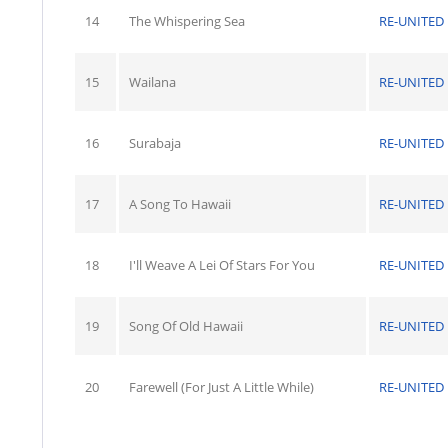
14
The Whispering Sea
RE-UNITED
15
Wailana
RE-UNITED
16
Surabaja
RE-UNITED
17
A Song To Hawaii
RE-UNITED
18
I'll Weave A Lei Of Stars For You
RE-UNITED
19
Song Of Old Hawaii
RE-UNITED
20
Farewell (For Just A Little While)
RE-UNITED