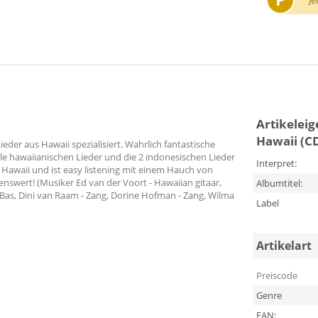
Je
Artikelei
Hawaii (C
eder aus Hawaii spezialisiert. Wahrlich fantastische
le hawaiianischen Lieder und die 2 indonesischen Lieder
Interpret:
 Hawaii und ist easy listening mit einem Hauch von
swert! (Musiker Ed van der Voort - Hawaiian gitaar,
Albumtitel:
 - Bas, Dini van Raam - Zang, Dorine Hofman - Zang, Wilma
Label
Artikelart
Preiscode
Genre
EAN: