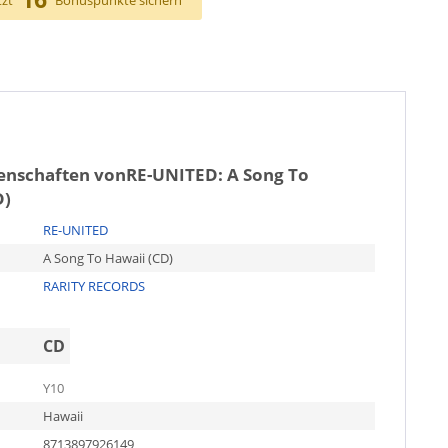
tzt
Bonuspunkte sichern
genschaften von
RE-UNITED: A Song To
D)
RE-UNITED
A Song To Hawaii (CD)
RARITY RECORDS
CD
Y10
Hawaii
8713897926149