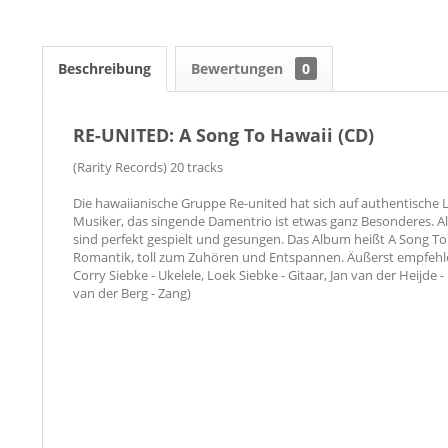
Beschreibung
Bewertungen
0
RE-UNITED: A Song To Hawaii (CD)
​(Rarity Records) 20 tracks
Die hawaiianische Gruppe Re-united hat sich auf authentische Li
Musiker, das singende Damentrio ist etwas ganz Besonderes. Al
sind perfekt gespielt und gesungen. Das Album heißt A Song To
Romantik, toll zum Zuhören und Entspannen. Äußerst empfehlen
Corry Siebke - Ukelele, Loek Siebke - Gitaar, Jan van der Heijde
van der Berg - Zang)