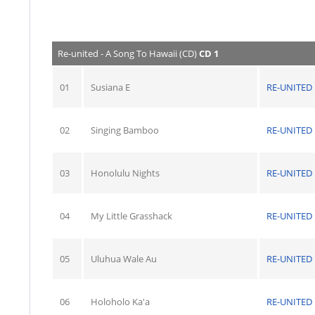
Re-united - A Song To Hawaii (CD)
CD 1
01
Susiana E
RE-UNITED
02
Singing Bamboo
RE-UNITED
03
Honolulu Nights
RE-UNITED
04
My Little Grasshack
RE-UNITED
05
Uluhua Wale Au
RE-UNITED
06
Holoholo Ka'a
RE-UNITED