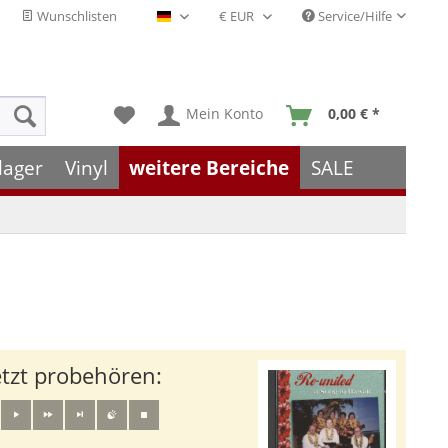
Wunschlisten
Service/Hilfe
Deutsch - DE
Mein Konto
0,00 € *
lager
Vinyl
weitere Bereiche
SALE
etzt probehören: