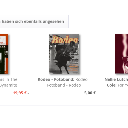
 haben sich ebenfalls angesehen
vis In The
Rodeo - Fotoband:
Rodeo -
Nellie Lutc
.Dynamite
Fotoband - Rodeo
Cole:
For Y
.
19,95 €
5,00 €
24,95 €