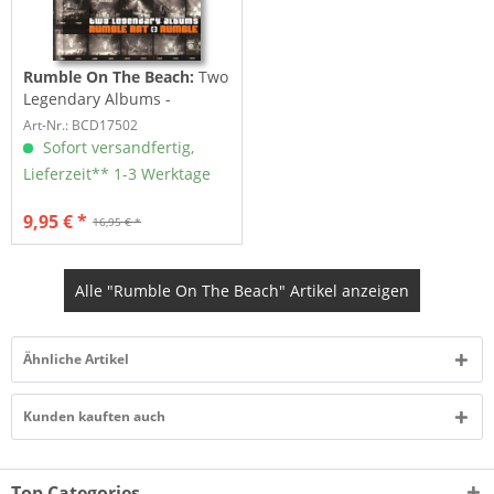
Rumble On The Beach:
Two
Legendary Albums -
Rumble Rat & Rumble
Art-Nr.: BCD17502
Sofort versandfertig,
Lieferzeit** 1-3 Werktage
9,95 € *
16,95 € *
Alle "Rumble On The Beach" Artikel anzeigen
Ähnliche Artikel
Kunden kauften auch
Top Categories