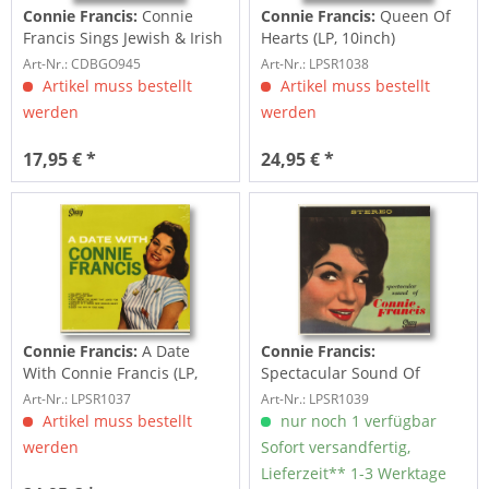
Connie Francis:
Connie
Connie Francis:
Queen Of
Francis Sings Jewish & Irish
Hearts (LP, 10inch)
Favorites (CD)
Art-Nr.: CDBGO945
Art-Nr.: LPSR1038
Artikel muss bestellt
Artikel muss bestellt
werden
werden
17,95 € *
24,95 € *
Connie Francis:
A Date
Connie Francis:
With Connie Francis (LP,
Spectacular Sound Of
10inch)
Connie Francis (LP, 10inch)
Art-Nr.: LPSR1037
Art-Nr.: LPSR1039
Artikel muss bestellt
nur noch 1 verfügbar
werden
Sofort versandfertig,
Lieferzeit** 1-3 Werktage