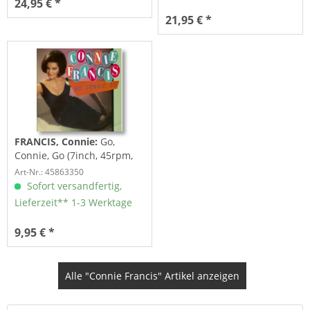
24,95 € *
21,95 € *
FRANCIS, Connie:
Go,
Connie, Go (7inch, 45rpm,
BC, PS)
Art-Nr.: 45863350
Sofort versandfertig,
Lieferzeit** 1-3 Werktage
9,95 € *
Alle "Connie Francis" Artikel anzeigen