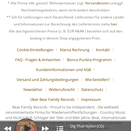
* Alle Preise inkl. gesetzl. Mehrwertsteuer zzgl.
Versandkosten
und ggf.
Nachnahmegebühren, wenn nicht anders beschrieben
** Gilt für Lieferungen nach Deutschland. Lieferzeiten für andere Länder
und Informationen zur Berechnung des Liefertermins siehe
hier
Alle durchgestrichenen Preise (z. B. EUR
15,95
) beziehen sich auf den
bislang in diesem Shop angegebenen Preis.
Cookie-Einstellungen
Klarna Rechnung
Kontakt
FAQ - Fragen & Antworten
Bonus-Punkte-Programm
Kundeninformationen und AGB
Versand und Zahlungsbedingungen
Wie bestellen?
Newsletter
Widerrufsrecht
Datenschutz
Über Bear Family Records
Impressum
Bear Family Records - Proud to be Independent - Die weltweit
renommierteste Firma für Wiederveröffentlichungen - Country Music
und Rock'n'Roll, Schlager der 50er und 60er Jahre, Beat, internationale
Oldies, Chansons, Jazz, Kabarett & Kultur. Hier finden Sie aktuelle
Dig That Nylon (CD)
Nachrichten und detaillierte Informationen zu den