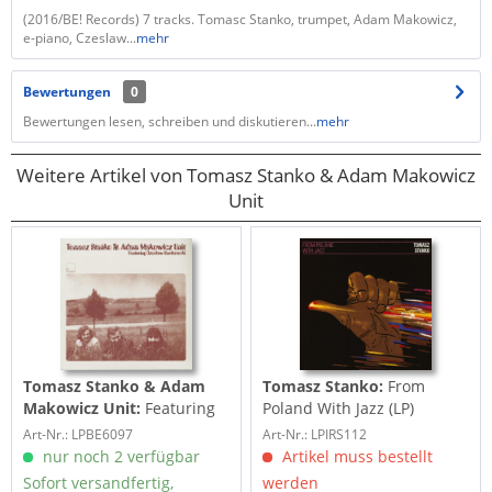
(2016/BE! Records) 7 tracks. Tomasc Stanko, trumpet, Adam Makowicz,
e-piano, Czeslaw...
mehr
Bewertungen
0
Bewertungen lesen, schreiben und diskutieren...
mehr
Weitere Artikel von Tomasz Stanko & Adam Makowicz
Unit
Tomasz Stanko & Adam
Tomasz Stanko:
From
Makowicz Unit:
Featuring
Poland With Jazz (LP)
Czeslaw Bartkowski (LP)
Art-Nr.: LPBE6097
Art-Nr.: LPIRS112
nur noch 2 verfügbar
Artikel muss bestellt
Sofort versandfertig,
werden