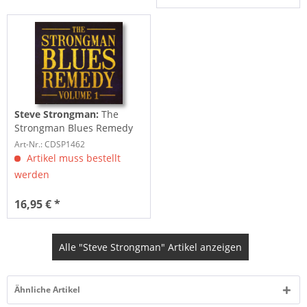
Steve Strongman:
The
Strongman Blues Remedy
(CD)
Art-Nr.: CDSP1462
Artikel muss bestellt
werden
16,95 € *
Alle "Steve Strongman" Artikel anzeigen
Ähnliche Artikel