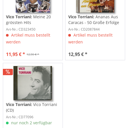
Vico Torriani:
Meine 20
Vico Torriani:
Ananas Aus
grössten Hits
Caracas - 50 Große Erfolge
(2-CD)
Art-Nr.: CD323450
Art-Nr.: CD2087844
Artikel muss bestellt
Artikel muss bestellt
werden
werden
11,95 € *
12,95 € *
12,90 € *
Vico Torriani:
Vico Torriani
(CD)
Art-Nr.: CD77096
nur noch 2 verfügbar