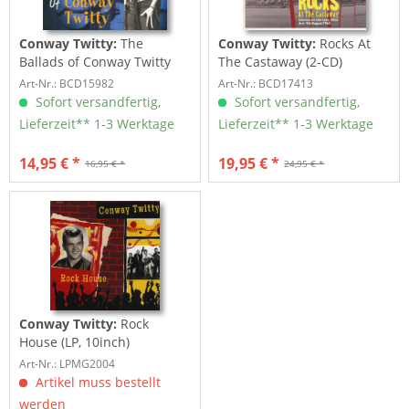
Conway Twitty:
The
Conway Twitty:
Rocks At
Ballads of Conway Twitty
The Castaway (2-CD)
(CD)
Art-Nr.: BCD15982
Art-Nr.: BCD17413
Sofort versandfertig,
Sofort versandfertig,
Lieferzeit** 1-3 Werktage
Lieferzeit** 1-3 Werktage
14,95 € *
19,95 € *
16,95 € *
24,95 € *
Conway Twitty:
Rock
House (LP, 10inch)
Art-Nr.: LPMG2004
Artikel muss bestellt
werden