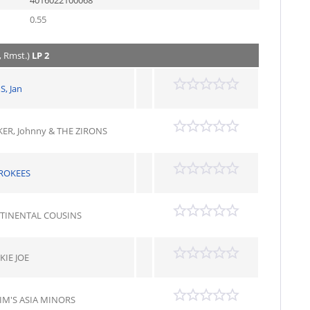
4016022100068
0.55
, Rmst.)
LP 2
S, Jan
ER, Johnny & THE ZIRONS
ROKEES
TINENTAL COUSINS
IE JOE
IM'S ASIA MINORS