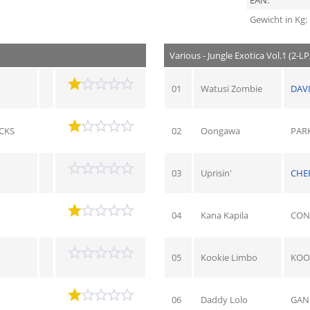
EAN:
Gewicht in Kg:
Various - Jungle Exotica Vol.1 (2-LP
01
Watusi Zombie
DAVI
CKS
02
Oongawa
PARK
03
Uprisin'
CHE
04
Kana Kapila
CON
05
Kookie Limbo
KOOK
06
Daddy Lolo
GAN