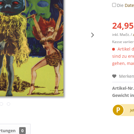
Die
Dat
24,95
inkl. MwSt. /
Kasse variier
Artikel 
sind zu er
gehen, man
Merke
Artikel-Nr.
Gewicht in
P
Je
rtungen
0