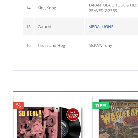
TARANTULA GHOUL & HER
14
King Kong
GRAVEDIGGERS
15
Carachi
MEDALLIONS
16
The Island Hog
McKAY, Tony
TIPP!