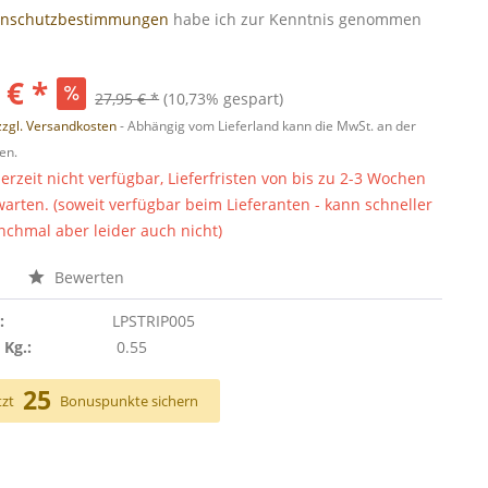
enschutzbestimmungen
habe ich zur Kenntnis genommen
 € *
27,95 € *
(10,73% gespart)
zzgl. Versandkosten
- Abhängig vom Lieferland kann die MwSt. an der
en.
derzeit nicht verfügbar, Lieferfristen von bis zu 2-3 Wochen
warten. (soweit verfügbar beim Lieferanten - kann schneller
chmal aber leider auch nicht)
n
Bewerten
:
LPSTRIP005
 Kg.:
0.55
25
tzt
Bonuspunkte sichern