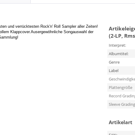
ten und verrücktesten Rock'n' Roll Sampler aller Zeiten!
Artikelei
ollem Klappcover.
Ausergewöhnliche Songauswahl der
(2-LP, Rms
 Sammlung!
Interpret:
Albumtitel:
Genre
Label
Geschwindigke
Plattengröße
Record Gradin
Sleeve Gradin
Artikelart