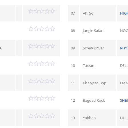
07
Ah, So
HIG
08
Jungle Safari
NOC
A
09
Screw Driver
RHY
10
Tarzan
DEL 
11
Chalypso Bop
EMA
12
Bagdad Rock
SHE
13
Yabbab
HUL