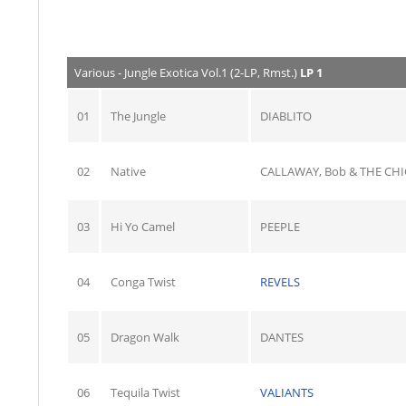
Various - Jungle Exotica Vol.1 (2-LP, Rmst.)
LP 1
01
The Jungle
DIABLITO
02
Native
CALLAWAY, Bob & THE CHI
03
Hi Yo Camel
PEEPLE
04
Conga Twist
REVELS
05
Dragon Walk
DANTES
06
Tequila Twist
VALIANTS