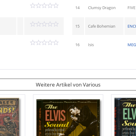
14
Clumsy Dragon
FIV
15
Cafe Bohemian
ENC
16
Isis
MEG
Weitere Artikel von Various