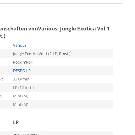
genschaften von
Various: Jungle Exotica Vol.1
t.)
Various
Jungle Exotica Vol.1 (2-LP, Rmst.)
Rock'n'Roll
DESPO LP
it
33 U/min
LP (12 Inch)
g
Mint (M)
g
Mint (M)
LP