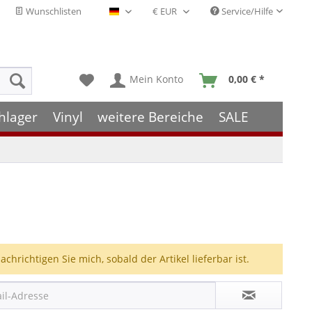
Wunschlisten
Service/Hilfe
Deutsch - DE
Mein Konto
0,00 € *
hlager
Vinyl
weitere Bereiche
SALE
achrichtigen Sie mich, sobald der Artikel lieferbar ist.