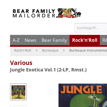
A-Z
News
Bear Family
Rock'n'Roll
R
Rock'n'Roll
Burlesque
Burlesque Instrumenta
Various
Jungle Exotica Vol.1 (2-LP, Rmst.)