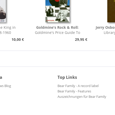
e King in
Goldmine's Rock & Roll:
Jerry Osbo
8-1960
Goldmine's Price Guide To
Librar
Collectable Record...
Pho
10,00 €
29,95 €
ia
Top Links
ws Blog
Bear Family - A record label
Bear Family - Features
Auszeichnungen für Bear Family