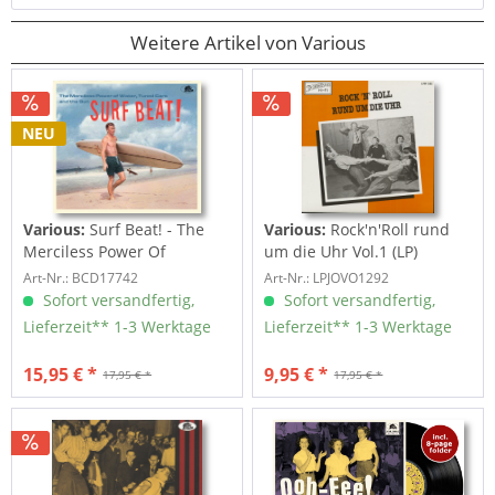
Weitere Artikel von Various
NEU
Various:
Surf Beat! - The
Various:
Rock'n'Roll rund
Merciless Power Of
um die Uhr Vol.1 (LP)
Water,...
Art-Nr.: BCD17742
Art-Nr.: LPJOVO1292
Sofort versandfertig,
Sofort versandfertig,
Lieferzeit** 1-3 Werktage
Lieferzeit** 1-3 Werktage
15,95 € *
9,95 € *
17,95 € *
17,95 € *