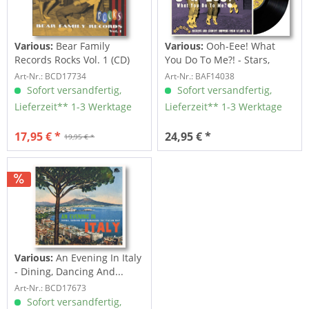
Various:
Bear Family
Various:
Ooh-Eee! What
Records Rocks Vol. 1 (CD)
You Do To Me?! - Stars,
Inc....
Art-Nr.: BCD17734
Art-Nr.: BAF14038
Sofort versandfertig,
Sofort versandfertig,
Lieferzeit** 1-3 Werktage
Lieferzeit** 1-3 Werktage
17,95 € *
24,95 € *
19,95 € *
Various:
An Evening In Italy
- Dining, Dancing And...
Art-Nr.: BCD17673
Sofort versandfertig,