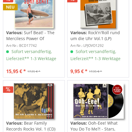
NEU
Various:
Surf Beat! - The
Various:
Rock'n'Roll rund
Merciless Power Of
um die Uhr Vol.1 (LP)
Water,...
Art-Nr.: BCD17742
Art-Nr.: LPJOVO1292
Sofort versandfertig,
Sofort versandfertig,
Lieferzeit** 1-3 Werktage
Lieferzeit** 1-3 Werktage
15,95 € *
9,95 € *
17,95 € *
17,95 € *
Various:
Bear Family
Various:
Ooh-Eee! What
Records Rocks Vol. 1 (CD)
You Do To Me?! - Stars,