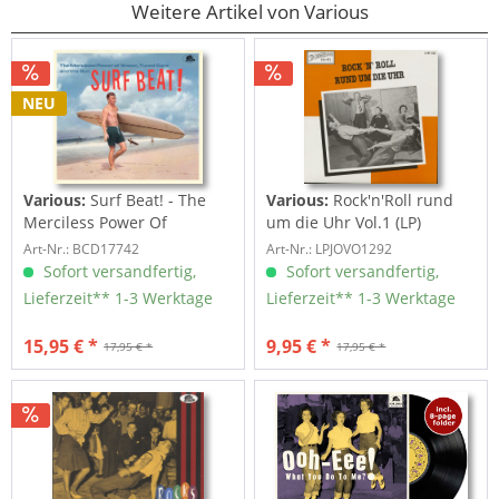
Weitere Artikel von Various
NEU
Various:
Surf Beat! - The
Various:
Rock'n'Roll rund
Merciless Power Of
um die Uhr Vol.1 (LP)
Water,...
Art-Nr.: BCD17742
Art-Nr.: LPJOVO1292
Sofort versandfertig,
Sofort versandfertig,
Lieferzeit** 1-3 Werktage
Lieferzeit** 1-3 Werktage
15,95 € *
9,95 € *
17,95 € *
17,95 € *