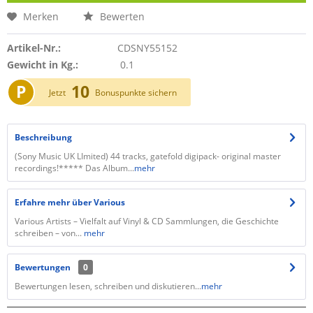
Merken
Bewerten
Artikel-Nr.:
CDSNY55152
Gewicht in Kg.:
0.1
P
10
Jetzt
Bonuspunkte sichern
Beschreibung
(Sony Music UK LImited) 44 tracks, gatefold digipack- original master
recordings!***** Das Album...
mehr
Erfahre mehr über Various
Various Artists – Vielfalt auf Vinyl & CD Sammlungen, die Geschichte
schreiben – von...
mehr
Bewertungen
0
Bewertungen lesen, schreiben und diskutieren...
mehr