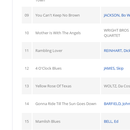
Town
09
You Can't Keep No Brown
JACKSON, Bo W
WRIGHT BROS
10
Mother Is With The Angels
QUARTET
11
Rambling Lover
REINHART, Dic
12
4 O'Clock Blues
JAMES, Skip
13
Yellow Rose Of Texas
WOLTZ, Da Cos
14
Gonna Ride Till The Sun Goes Down
BARFIELD, Joh
15
Mamlish Blues
BELL, Ed