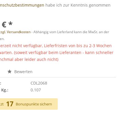
enschutzbestimmungen
habe ich zur Kenntnis genommen
 € *
zzgl. Versandkosten
- Abhängig vom Lieferland kann die MwSt. an der
en.
derzeit nicht verfügbar, Lieferfristen von bis zu 2-3 Wochen
warten. (soweit verfügbar beim Lieferanten - kann schneller
chmal aber leider auch nicht)
n
Bewerten
:
CDL2068
 Kg.:
0.107
17
tzt
Bonuspunkte sichern