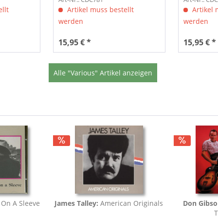
llt
Artikel muss bestellt
Artikel 
werden
werden
15,95 € *
15,95 € *
Alle "Various" Artikel anzeigen
 On A Sleeve
James Talley:
American Originals
Don Gibs
T