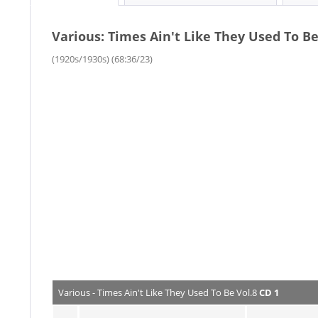
Various: Times Ain't Like They Used To Be
(1920s/1930s) (68:36/23)
Various - Times Ain't Like They Used To Be Vol.8
CD 1