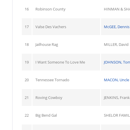
16
Robinson County
HINMAN & SH
17
Valse Des Vachers
McGEE, Dennis
18
Jailhouse Rag
MILLER, David
19
I Want Someone To Love Me
JOHNSON, To
20
Tennessee Tornado
MACON, Uncle
21
Roving Cowboy
JENKINS, Frank
22
Big Bend Gal
SHELOR FAMIL