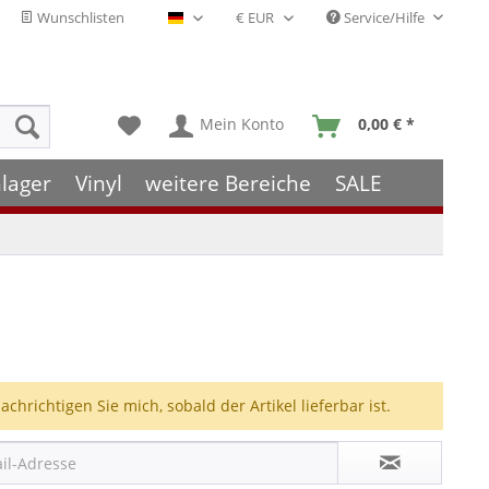
Wunschlisten
Service/Hilfe
Deutsch - DE
Mein Konto
0,00 € *
lager
Vinyl
weitere Bereiche
SALE
achrichtigen Sie mich, sobald der Artikel lieferbar ist.