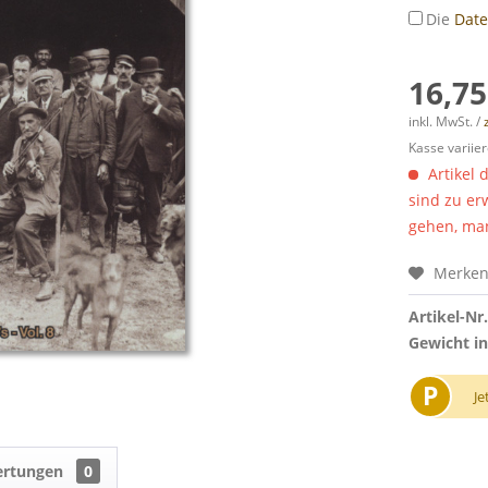
Die
Dat
16,75
inkl. MwSt. /
Kasse variier
Artikel 
sind zu er
gehen, man
Merke
Artikel-Nr.
Gewicht in
P
Je
ertungen
0