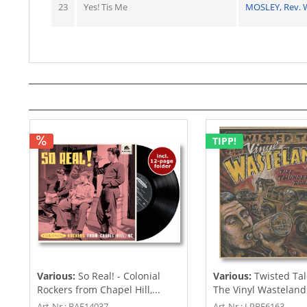
23
Yes! Tis Me
MOSLEY, Rev. 
TIPP!
Various:
So Real! - Colonial
Various:
Twisted Ta
Rockers from Chapel Hill,...
The Vinyl Wastelands!
Art-Nr.: BAF14037
Art-Nr.: LPBE6163