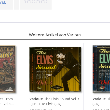
W.M.
Weitere Artikel von Various
les From
Various:
The Elvis Sound Vol.3
Various:
T
 Vol.5...
- Just Like Elvis (CD)
(CD)
Art-Nr.: CDC781
Art-Nr.: CD