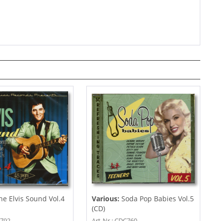
he Elvis Sound Vol.4
Various:
Soda Pop Babies Vol.5
(CD)
C792
Art-Nr.: CDC760