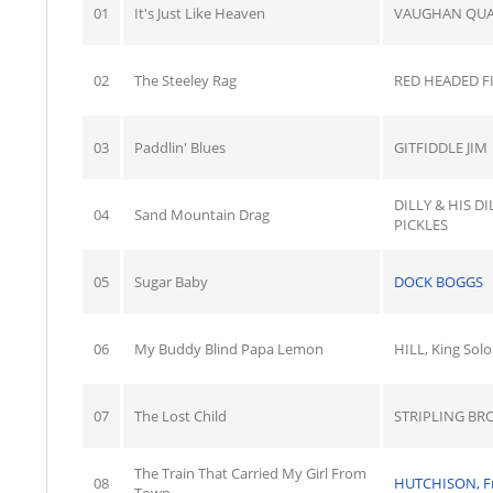
01
It's Just Like Heaven
VAUGHAN QUA
02
The Steeley Rag
RED HEADED F
03
Paddlin' Blues
GITFIDDLE JIM
DILLY & HIS DI
04
Sand Mountain Drag
PICKLES
05
Sugar Baby
DOCK BOGGS
06
My Buddy Blind Papa Lemon
HILL, King So
07
The Lost Child
STRIPLING BR
The Train That Carried My Girl From
08
HUTCHISON, F