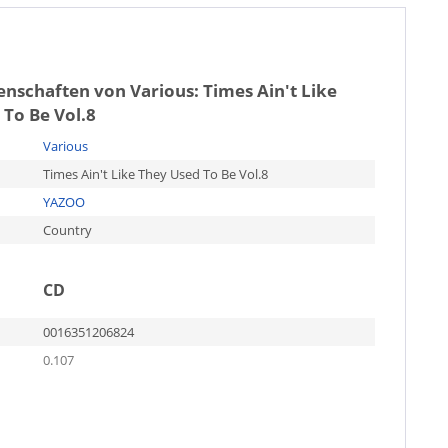
genschaften von
Various: Times Ain't Like
To Be Vol.8
Various
Times Ain't Like They Used To Be Vol.8
YAZOO
Country
CD
0016351206824
0.107