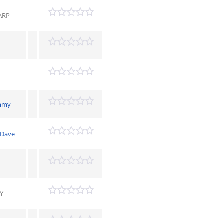
ARP
mmy
 Dave
Y