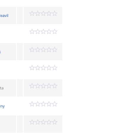
eavil
k
ta
nny