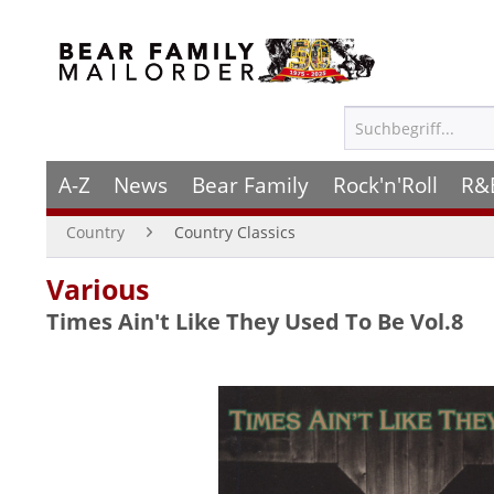
A-Z
News
Bear Family
Rock'n'Roll
R&
Country
Country Classics
Various
Times Ain't Like They Used To Be Vol.8