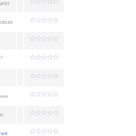
RTET
IDDLER
LL
lomon
OS
rank