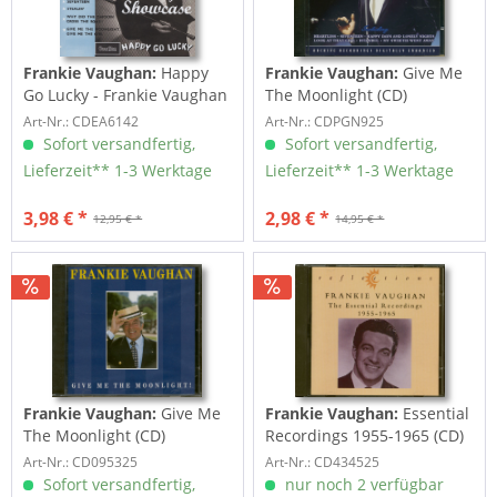
Frankie Vaughan:
Happy
Frankie Vaughan:
Give Me
Go Lucky - Frankie Vaughan
The Moonlight (CD)
Showcase
Art-Nr.: CDEA6142
Art-Nr.: CDPGN925
Sofort versandfertig,
Sofort versandfertig,
Lieferzeit** 1-3 Werktage
Lieferzeit** 1-3 Werktage
3,98 € *
2,98 € *
12,95 € *
14,95 € *
Frankie Vaughan:
Give Me
Frankie Vaughan:
Essential
The Moonlight (CD)
Recordings 1955-1965 (CD)
Art-Nr.: CD095325
Art-Nr.: CD434525
Sofort versandfertig,
nur noch 2 verfügbar