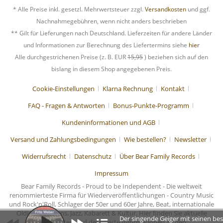
* Alle Preise inkl. gesetzl. Mehrwertsteuer zzgl.
Versandkosten
und ggf.
Nachnahmegebühren, wenn nicht anders beschrieben
** Gilt für Lieferungen nach Deutschland. Lieferzeiten für andere Länder
und Informationen zur Berechnung des Liefertermins siehe
hier
Alle durchgestrichenen Preise (z. B. EUR
15,95
) beziehen sich auf den
bislang in diesem Shop angegebenen Preis.
Cookie-Einstellungen
Klarna Rechnung
Kontakt
FAQ - Fragen & Antworten
Bonus-Punkte-Programm
Kundeninformationen und AGB
Versand und Zahlungsbedingungen
Wie bestellen?
Newsletter
Widerrufsrecht
Datenschutz
Über Bear Family Records
Impressum
Bear Family Records - Proud to be Independent - Die weltweit
renommierteste Firma für Wiederveröffentlichungen - Country Music
und Rock'n'Roll, Schlager der 50er und 60er Jahre, Beat, internationale
Oldies, Chansons, Jazz, Kabarett & Kultur. Hier finden Sie aktuelle
Der singende Geiger mit seinen be
Nachrichten und detaillierte Informationen zu den